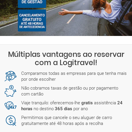
Goldcar
Há também empresas com escritórios abertos todo o dia.
Green Motion
Encontrará mais detalhes sobre os horários exatos durante o
KEDDY
processo de reserva.
Right Cars
Sixt
SurPrice
Thrifty
ZE SIXT
Múltiplas vantagens ao reservar
com a Logitravel!
Comparamos todas as empresas para que tenha mais
por onde escolher
Não cobramos taxas de gestão ou por pagamento
com cartão
Viaje tranquilo: oferecemos-lhe
gratis
assistência
24
horas
no destino
365 dias
por ano
Permitimos que cancele o seu aluguer de carro
gratuitamente até 48 horas após a recolha