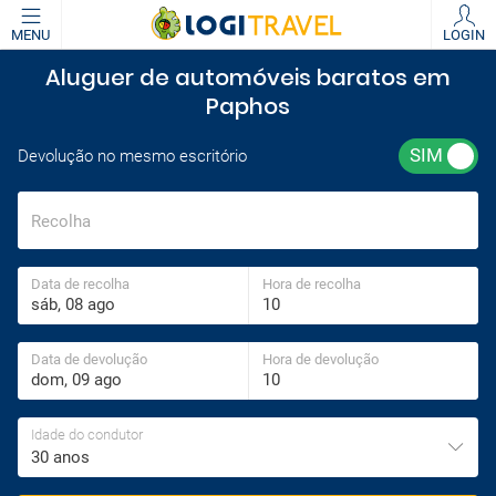
MENU
LOGIN
Aluguer de automóveis baratos em
Paphos
Devolução no mesmo escritório
Recolha
Data de recolha
Hora de recolha
Data de devolução
Hora de devolução
Idade do condutor
30 anos