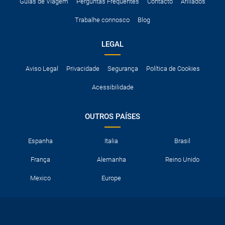
A taxa de conductor adicional.
Guias de Viagem
Perguntas Frequentes
Contacto
Afiliados
Acessórios opcionais como cadeiras de criança, correntes de
Trabalhe connosco
Blog
neve, etc.
LEGAL
Aviso Legal
Privacidade
Segurança
Política de Cookies
Acessibilidade
OUTROS PAÍSES
Espanha
Italia
Brasil
França
Alemanha
Reino Unido
Mexico
Europe