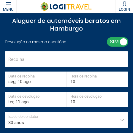
MENU
LOGIN
Aluguer de automóveis baratos em
Hamburgo
Devolução no mesmo escritório
Recolha
Data de recolha
Hora de recolha
Data de devolução
Hora de devolução
Idade do condutor
30 anos