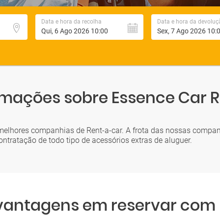
Data e hora da recolha
Data e hora da devoluç
rmações sobre Essence Car R
 melhores companhias de Rent-a-car. A frota das nossas compa
tratação de todo tipo de acessórios extras de aluguer.
 vantagens em reservar com L