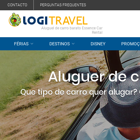
CONTACTO
PERGUNTAS FREQUENTES
Aluguel de carro barato Essence Car
Rental
FÉRIAS
DESTINOS
DISNEY
PROMOÇ
Aluguer de c
Que tipo de carro quer alugar