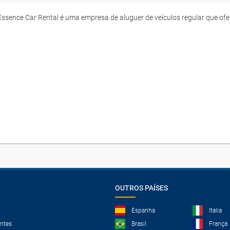
Essence Car Rental é uma empresa de aluguer de veículos regular que o
OUTROS PAÍSES
Espanha
Italia
ntes
Brasil
França