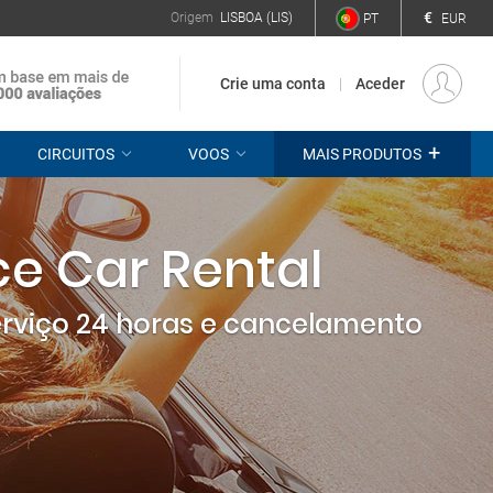
€
Origem
LISBOA (LIS)
PT
EUR
Crie uma conta
Aceder
+
CIRCUITOS
VOOS
MAIS PRODUTOS
ce Car Rental
erviço 24 horas e cancelamento