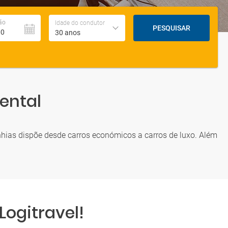
ão
Idade do condutor
PESQUISAR
30 anos
ental
nhias dispõe desde carros económicos a carros de luxo. Além
ogitravel!