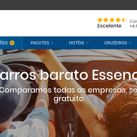
ÕES
PACOTES
HOTÉIS
CRUZEIROS
arros barato Essen
? Comparamos todas as empresas, s
gratuito