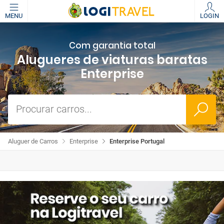
MENU
LOGIN
Com garantia total
Alugueres de viaturas baratas
Enterprise
Procurar carros...
Aluguer de Carros
Enterprise
Enterprise Portugal