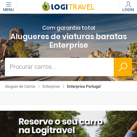
MENU
LOGIN
Com garantia total
Alugueres de viaturas baratas
Enterprise
Procurar carros...
Aluguer de Carros
Enterprise
Enterprise Portugal