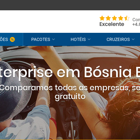
ÕES
PACOTES
HOTÉIS
CRUZEIROS
terprise em Bósnia
? Comparamos todas as empresas, s
gratuito