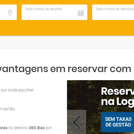
Data e hora da recolha
Data e hora da devoluç
 vantagens em reservar com L
por onde escolher
m cartão
oras
no destino
365 dias
por