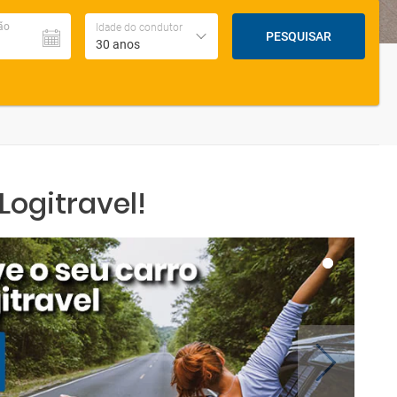
ão
Idade do condutor
PESQUISAR
30 anos
ogitravel!