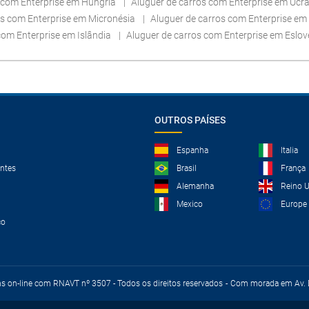
 com Enterprise em Hungria
Aluguer de carros com Enterprise em Ucr
os com Enterprise em Micronésia
Aluguer de carros com Enterprise em
com Enterprise em Islândia
Aluguer de carros com Enterprise em Eslo
OUTROS PAÍSES
Espanha
Italia
ntes
Brasil
França
Alemanha
Reino 
Mexico
Europe
co
ns on-line com RNAVT nº 3507 - Todos os direitos reservados
Com morada em Av. D