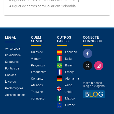
Aluguer de carros com Dollar em Finlândia
Aluguer de carros com Dollar em Colômbia
LEGAL
QUEM
OUTROS
CONECTE
SOMOS
PAÍSES
CONNOSCO
Aviso Legal
Guias de
Espanha
Privacidade
Viagem
Italia
Segurança
Perguntas
Brasil
Política de
Frequentes
França
Cookies
Contacto
Alemanha
Livro de
Visite o nosso
Afiliados
Reino
Blog de Viagens
Reclamações
Trabalhe
Unido
Acessibilidade
connosco
Mexico
Europe