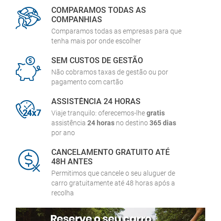
COMPARAMOS TODAS AS
COMPANHIAS
Comparamos todas as empresas para que
tenha mais por onde escolher
SEM CUSTOS DE GESTÃO
Não cobramos taxas de gestão ou por
pagamento com cartão
ASSISTÊNCIA 24 HORAS
Viaje tranquilo: oferecemos-lhe
gratis
assistência
24 horas
no destino
365 dias
por ano
CANCELAMENTO GRATUITO ATÉ
48H ANTES
Permitimos que cancele o seu aluguer de
carro gratuitamente até 48 horas após a
recolha