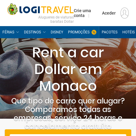
Crie uma
Aceder
conta
Alugueres de viaturas
baratas Dollar
FÉRIAS
DESTINOS
DISNEY
PROMOÇÕES
PACOTES
HOTÉIS
Rent a car
Dollar em
Monaco
Que tipo de carro quer alugar?
Comparamos todas as
empresas, serviço 24 horas e
cancelamento gratuito