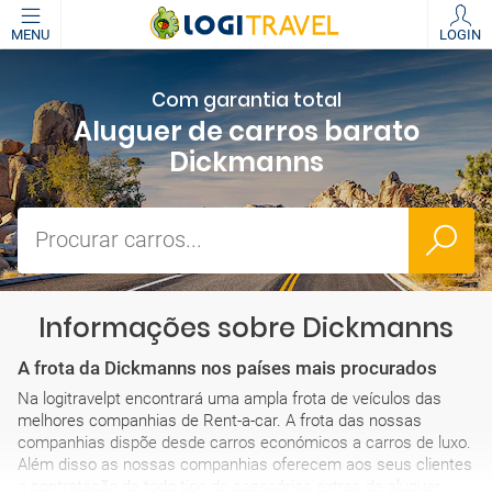
MENU
LOGIN
Com garantia total
Aluguer de carros barato
Dickmanns
Procurar carros...
Informações sobre Dickmanns
A frota da Dickmanns nos países mais procurados
Na logitravelpt encontrará uma ampla frota de veículos das
melhores companhias de Rent-a-car. A frota das nossas
companhias dispõe desde carros económicos a carros de luxo.
Além disso as nossas companhias oferecem aos seus clientes
a contratação de todo tipo de acessórios extras de aluguer.