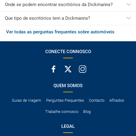
Onde se podem encontrar escritórios da Dickmanns?
Que tipo de escritórios tem a Dickmanns?
Os escritórios da Dickmanns estão localizados principalmente
no America.
Os escritórios da Dickmanns estão localizados principalmente
Ver todas as perguntas frequentes sobre automóveis
A maioria dos escritórios da Dickmanns está localizada no
em Antígua E Barbuda e Barbados.
aeroporto, tornando o processo de recolha muito mais rápido e
fácil.
CONECTE CONNOSCO
QUEM SOMOS
Guias de Viagem
Perguntas Frequentes
Contacto
Afiliados
Trabalhe connosco
Blog
LEGAL