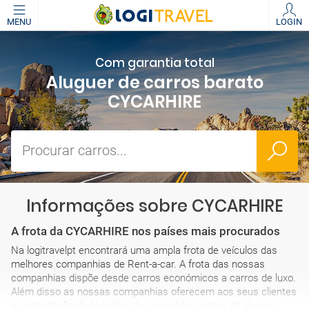
MENU
LOGIN
Com garantia total
Aluguer de carros barato
CYCARHIRE
Procurar carros...
Informações sobre CYCARHIRE
A frota da CYCARHIRE nos países mais procurados
Na logitravelpt encontrará uma ampla frota de veículos das
melhores companhias de Rent-a-car. A frota das nossas
companhias dispõe desde carros económicos a carros de luxo.
Além disso as nossas companhias oferecem aos seus clientes
a contratação de todo tipo de acessórios extras de aluguer.