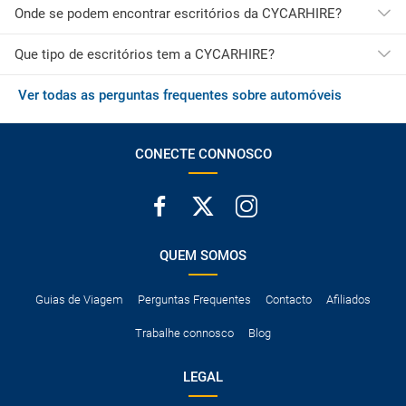
Onde se podem encontrar escritórios da CYCARHIRE?
Que tipo de escritórios tem a CYCARHIRE?
Os escritórios da CYCARHIRE estão localizados principalmente
no Europa.
Os escritórios da CYCARHIRE estão localizados principalmente
Ver todas as perguntas frequentes sobre automóveis
A maioria dos escritórios da CYCARHIRE está localizada no
em Chipre.
aeroporto, tornando o processo de recolha muito mais rápido e
fácil.
CONECTE CONNOSCO
QUEM SOMOS
Guias de Viagem
Perguntas Frequentes
Contacto
Afiliados
Trabalhe connosco
Blog
LEGAL