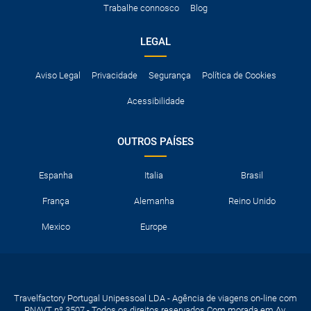
Trabalhe connosco
Blog
neve, etc.
LEGAL
Aviso Legal
Privacidade
Segurança
Política de Cookies
Acessibilidade
OUTROS PAÍSES
Espanha
Italia
Brasil
França
Alemanha
Reino Unido
Mexico
Europe
Travelfactory Portugal Unipessoal LDA - Agência de viagens on-line com
RNAVT nº 3507 - Todos os direitos reservados Com morada em Av.