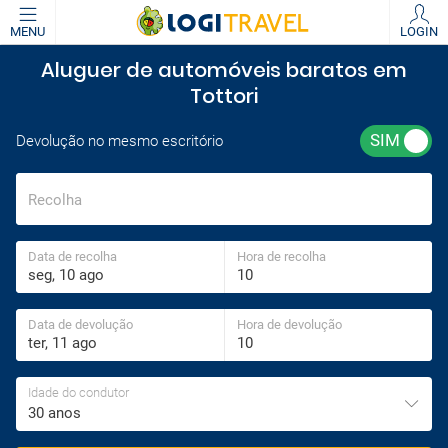
MENU
LOGIN
Aluguer de automóveis baratos em
Tottori
Devolução no mesmo escritório
Recolha
Data de recolha
Hora de recolha
Data de devolução
Hora de devolução
Idade do condutor
30 anos