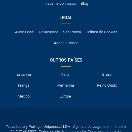
Trabalhe connosco
Blog
neve, etc.
LEGAL
Aviso Legal
Privacidade
Segurança
Política de Cookies
Acessibilidade
OUTROS PAÍSES
Espanha
Italia
Brasil
França
Alemanha
Reino Unido
Mexico
Europe
Travelfactory Portugal Unipessoal LDA - Agência de viagens on-line com
RNAVT nº 3507 - Todos os direitos reservados Com morada em Av.