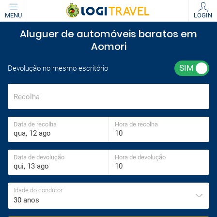
MENU
LOGIN
Aluguer de automóveis baratos em
Aomori
Devolução no mesmo escritório
Recolha
Data de recolha
Hora de recolha
Data de devolução
Hora de devolução
Idade do condutor
30 anos