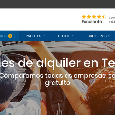
ÕES
PACOTES
HOTÉIS
CRUZEIROS
s de alquiler en Te
? Comparamos todas as empresas, s
gratuito