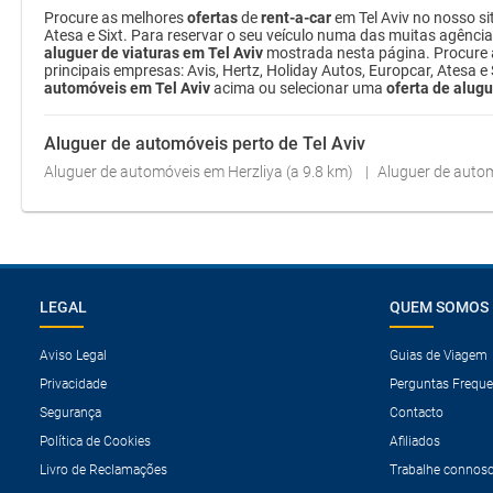
Procure as melhores
ofertas
de
rent-a-car
em Tel Aviv no nosso s
Atesa e Sixt. Para reservar o seu veículo numa das muitas agência
aluguer de viaturas em Tel Aviv
mostrada nesta página. Procure
principais empresas: Avis, Hertz, Holiday Autos, Europcar, Atesa e
automóveis em Tel Aviv
acima ou selecionar uma
oferta de alugu
Aluguer de automóveis perto de Tel Aviv
Aluguer de automóveis em Herzliya (a 9.8 km)
Aluguer de autom
LEGAL
QUEM SOMOS
Aviso Legal
Guias de Viagem
Privacidade
Perguntas Freque
Segurança
Contacto
Política de Cookies
Afiliados
Livro de Reclamações
Trabalhe connos