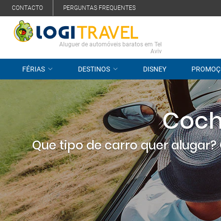
CONTACTO
PERGUNTAS FREQUENTES
Aluguer de automóveis baratos em Tel
Aviv
FÉRIAS
DESTINOS
DISNEY
PROMOÇ
Coche
Que tipo de carro quer alugar