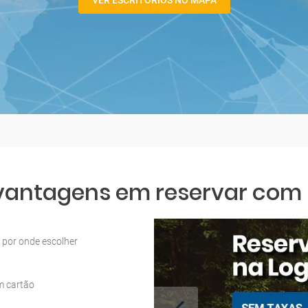
VER ESCRITÓRIOS NO MAPA
 vantagens em reservar com L
por onde escolher
m cartão