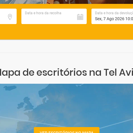
Data e hora da recolha
Data e hora da devoluç
apa de escritórios na Tel Av