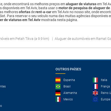
ite, onde encontrará os melhores preços em
aluguer de viaturas
em Tel Av
s disponíveis em Tel Aviv, basta usar o
motor de pesquisa de aluguer de
 as melhores
ofertas
de
rent-a-car
em Tel Aviv no nosso site, onde encon
 Sixt. Para reservar o seu veículo numa das muitas agências disponíveis e
er de viaturas em Tel Aviv
mostrada nesta página.
óveis em Petah Tikva (a 9.9 km)
Aluguer de automóveis em Ramat Ga
OUTROS PAÍSES
Espanha
Italia
ntes
Brasil
França
Alemanha
Reino 
Mexico
Europe
co