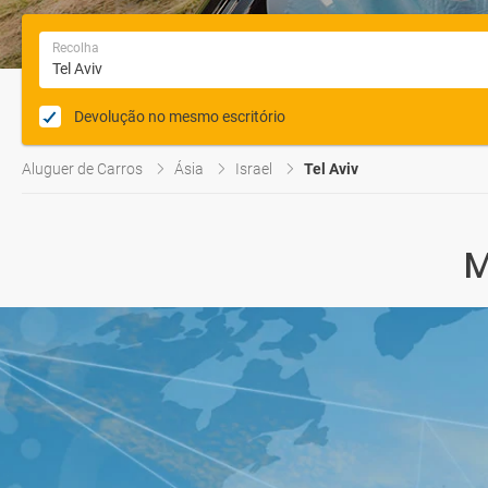
Recolha
Devolução no mesmo escritório
Aluguer de Carros
Ásia
Israel
Tel Aviv
M