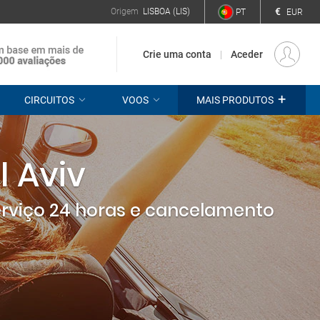
€
Origem
LISBOA (LIS)
PT
EUR
Crie uma conta
Aceder
+
CIRCUITOS
VOOS
MAIS PRODUTOS
l Aviv
erviço 24 horas e cancelamento