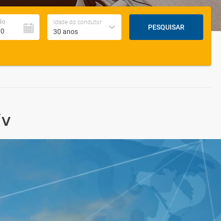
ão
Idade do condutor
PESQUISAR
30 anos
iv