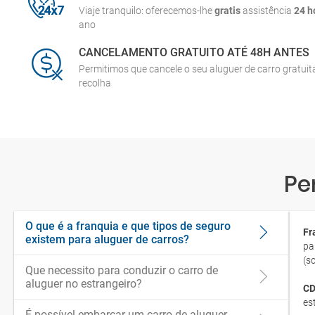
Viaje tranquilo: oferecemos-lhe
gratis
assistência
24 h
ano
CANCELAMENTO GRATUITO ATÉ 48H ANTES
Permitimos que cancele o seu aluguer de carro gratui
recolha
Pe
O que é a franquia e que tipos de seguro
Fr
existem para aluguer de carros?
pa
(s
Que necessito para conduzir o carro de
aluguer no estrangeiro?
CD
es
É possível embarcar um carro de aluguer