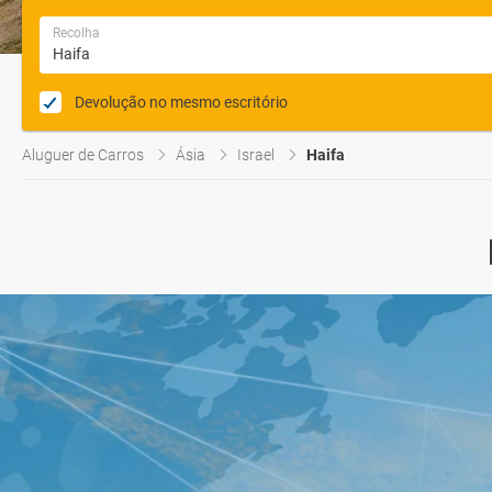
Recolha
Devolução no mesmo escritório
Aluguer de Carros
Ásia
Israel
Haifa