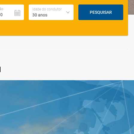
ão
Idade do condutor
PESQUISAR
30 anos
a