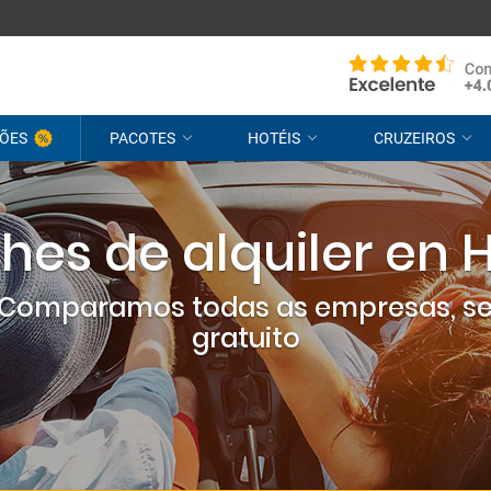
ÕES
PACOTES
HOTÉIS
CRUZEIROS
hes de alquiler en H
? Comparamos todas as empresas, s
gratuito