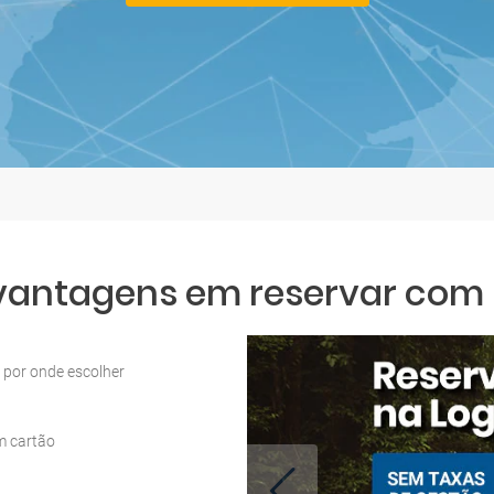
 vantagens em reservar com L
por onde escolher
m cartão