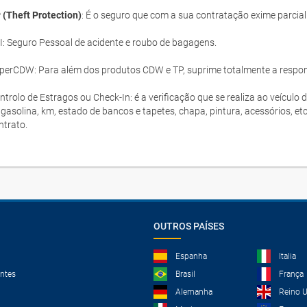
 (Theft Protection)
: É o seguro que com a sua contratação exime parcia
I: Seguro Pessoal de acidente e roubo de bagagens.
perCDW: Para além dos produtos CDW e TP, suprime totalmente a responsa
ntrolo de Estragos ou Check-In: é a verificação que se realiza ao veículo 
 gasolina, km, estado de bancos e tapetes, chapa, pintura, acessórios, et
ntrato.
OUTROS PAÍSES
Espanha
Italia
ntes
Brasil
França
Alemanha
Reino 