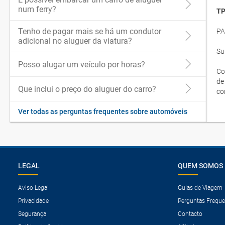
num ferry?
TP
Tenho de pagar mais se há um condutor
PA
adicional no aluguer da viatura?
Su
Posso alugar um veículo por horas?
Co
de
Que inclui o preço do aluguer do carro?
co
Ver todas as perguntas frequentes sobre automóveis
LEGAL
QUEM SOMOS
Aviso Legal
Guias de Viagem
Privacidade
Perguntas Freque
Segurança
Contacto