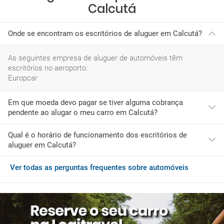
Calcutá
Onde se encontram os escritórios de aluguer em Calcutá?
As seguintes empresa de aluguer de automóveis têm
escritórios no aeroporto:
Europcar
Em que moeda devo pagar se tiver alguma cobrança
pendente ao alugar o meu carro em Calcutá?
Qual é o horário de funcionamento dos escritórios de
Se ao chegar a Calcutá desejar adquirir serviços adicionais ou
aluguer em Calcutá?
tiver de pagar quaisquer encargos pendentes, deverá fazê-lo
com a moeda do Índia, que é INR.
Ver todas as perguntas frequentes sobre automóveis
O horário mais habitual das empresas de rent a car neste
aeroporto é:
segunda-feira: 00:01-08:59
terça-feira: 00:01-13:00
quarta-feira: 00:01-13:00
quinta-feira: 00:01-13:00