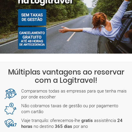
sexta-feira: 00:01-13:00
Há também empresas com escritórios abertos todo o dia.
Encontrará mais detalhes sobre os horários exatos durante o
processo de reserva.
Múltiplas vantagens ao reservar
com a Logitravel!
Comparamos todas as empresas para que tenha mais
por onde escolher
Não cobramos taxas de gestão ou por pagamento
com cartão
Viaje tranquilo: oferecemos-lhe
gratis
assistência
24
horas
no destino
365 dias
por ano