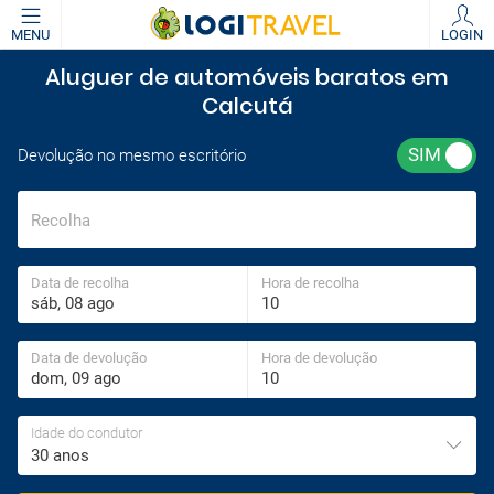
MENU
LOGIN
Aluguer de automóveis baratos em
Calcutá
Devolução no mesmo escritório
Recolha
Data de recolha
Hora de recolha
Data de devolução
Hora de devolução
Idade do condutor
30 anos