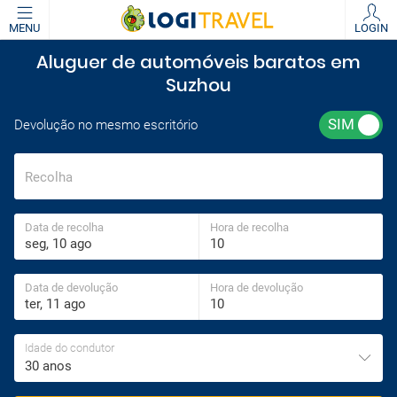
MENU
LOGIN
Aluguer de automóveis baratos em
Suzhou
Devolução no mesmo escritório
Recolha
Data de recolha
Hora de recolha
Data de devolução
Hora de devolução
Idade do condutor
30 anos