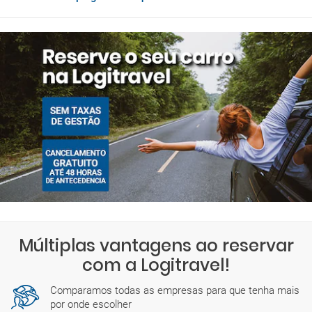
aeroporto é:
domingo: 07:00-22:59
segunda-feira: 07:00-22:59
terça-feira: 07:00-22:59
quarta-feira: 07:00-22:59
quinta-feira: 07:00-22:59
sexta-feira: 07:00-22:59
sábado: 07:00-22:59
Há também empresas com escritórios abertos todo o dia.
Encontrará mais detalhes sobre os horários exatos durante o
processo de reserva.
Múltiplas vantagens ao reservar
com a Logitravel!
Comparamos todas as empresas para que tenha mais
por onde escolher