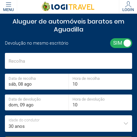
MENU
LOGIN
Aluguer de automóveis baratos em
Aguadilla
Devolução no mesmo escritório
Recolha
Data de recolha
Hora de recolha
Data de devolução
Hora de devolução
Idade do condutor
30 anos