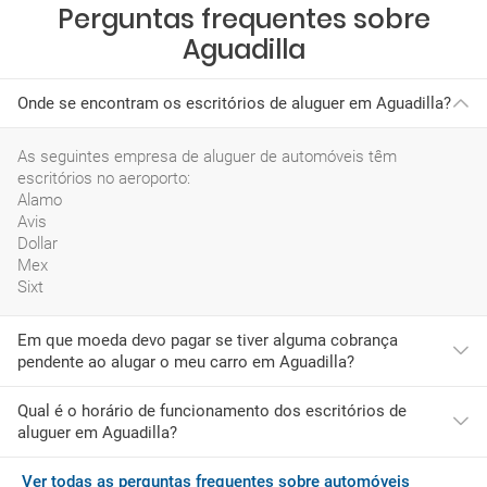
Perguntas frequentes sobre
Aguadilla
Onde se encontram os escritórios de aluguer em Aguadilla?
As seguintes empresa de aluguer de automóveis têm
escritórios no aeroporto:
Alamo
Avis
Dollar
Mex
Sixt
Em que moeda devo pagar se tiver alguma cobrança
pendente ao alugar o meu carro em Aguadilla?
Qual é o horário de funcionamento dos escritórios de
Se ao chegar a Aguadilla desejar adquirir serviços adicionais ou
aluguer em Aguadilla?
tiver de pagar quaisquer encargos pendentes, deverá fazê-lo
com a moeda do Porto Rico, que é USD.
Ver todas as perguntas frequentes sobre automóveis
O horário mais habitual das empresas de rent a car neste