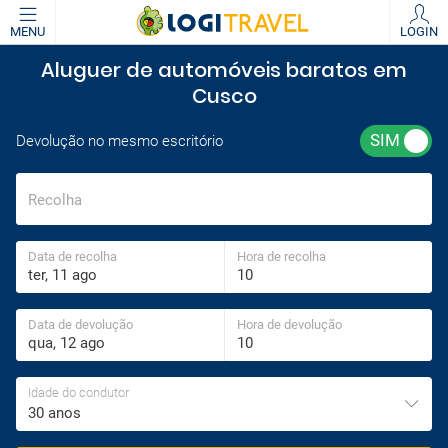
MENU
LOGIN
Aluguer de automóveis baratos em
Cusco
Devolução no mesmo escritório
Recolha
Data de recolha
Hora de recolha
Data de devolução
Hora de devolução
Idade do condutor
30 anos