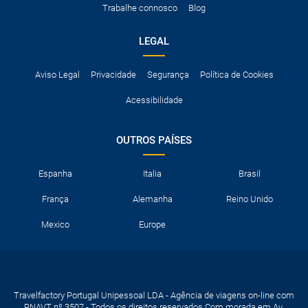
Trabalhe connosco
Blog
neve, etc.
LEGAL
Aviso Legal
Privacidade
Segurança
Política de Cookies
Acessibilidade
OUTROS PAÍSES
Espanha
Italia
Brasil
França
Alemanha
Reino Unido
Mexico
Europe
Travelfactory Portugal Unipessoal LDA - Agência de viagens on-line com
RNAVT nº 3507 - Todos os direitos reservados Com morada em Av.