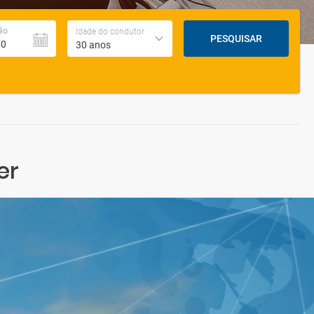
ão
Idade do condutor
PESQUISAR
30 anos
er