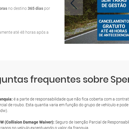
oras
no destino
365 dias
por
tamente até 48 horas após a
guntas frequentes sobre Spe
anquia:
é a parte de responsabilidade que não fica coberta com a contra
rcial de roubo. Esta quantia varia em função do grupo de vehículo e pode
cdw).
W (Collision Damage Waiver):
Seguro de Isenção Parcial de Responsabil
tragos no veículo exceptuando o valor da franquia.