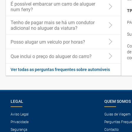
É possível embarcar um carro de aluguer
num ferry?
TP
Tenho de pagar mais se há um condutor
PA
adicional no aluguer da viatura?
Su
Posso alugar um veículo por horas?
Co
de
Que inclui o preço do aluguer do carro?
co
Ver todas as perguntas frequentes sobre automóveis
LEGAL
QUEM SOMOS
Aviso Legal
Guias de Viagem
Privacidade
Perguntas Freque
Segurança
Contacto