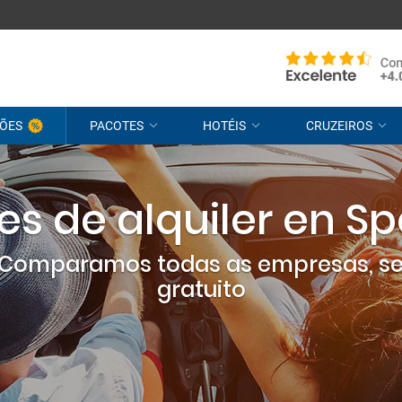
ÕES
PACOTES
HOTÉIS
CRUZEIROS
s de alquiler en S
? Comparamos todas as empresas, s
gratuito