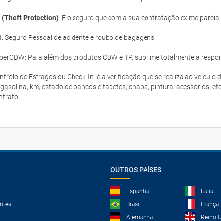
 (Theft Protection)
: É o seguro que com a sua contratação exime parcia
I: Seguro Pessoal de acidente e roubo de bagagens.
perCDW: Para além dos produtos CDW e TP, suprime totalmente a responsa
ntrolo de Estragos ou Check-In: é a verificação que se realiza ao veículo 
 gasolina, km, estado de bancos e tapetes, chapa, pintura, acessórios, et
ntrato.
OUTROS PAÍSES
Espanha
Italia
ntes
Brasil
França
Alemanha
Reino 