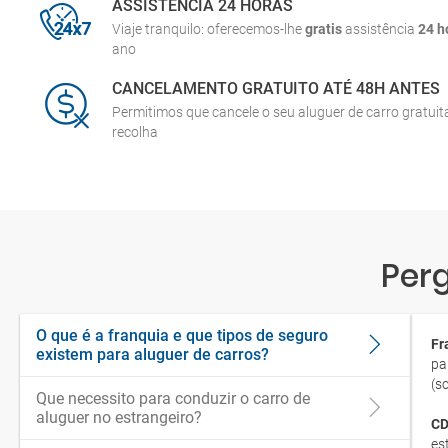
ASSISTÊNCIA 24 HORAS
Viaje tranquilo: oferecemos-lhe
gratis
assistência
24 h
ano
CANCELAMENTO GRATUITO ATÉ 48H ANTES
Permitimos que cancele o seu aluguer de carro gratui
recolha
Per
O que é a franquia e que tipos de seguro
Fr
existem para aluguer de carros?
pa
(s
Que necessito para conduzir o carro de
aluguer no estrangeiro?
CD
es