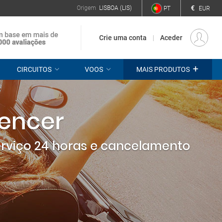
€
Origem
LISBOA (LIS)
PT
EUR
Crie uma conta
Aceder
+
CIRCUITOS
VOOS
MAIS PRODUTOS
pencer
erviço 24 horas e cancelamento