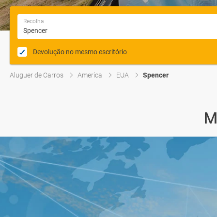
Recolha
Devolução no mesmo escritório
Aluguer de Carros
America
EUA
Spencer
M