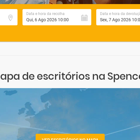
Data e hora da recolha
Data e hora da devoluç
apa de escritórios na Spenc