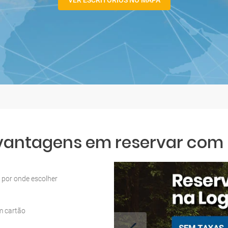
VER ESCRITÓRIOS NO MAPA
 vantagens em reservar com L
por onde escolher
m cartão