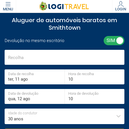
MENU
LOGIN
Aluguer de automóveis baratos em
Smithtown
Devolução no mesmo escritório
Recolha
Data de recolha
Hora de recolha
Data de devolução
Hora de devolução
Idade do condutor
30 anos