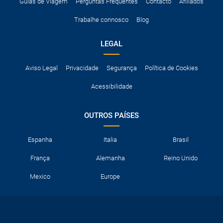
A taxa de conductor adicional.
Guias de Viagem
Perguntas Frequentes
Contacto
Afiliados
Acessórios opcionais como cadeiras de criança, correntes de
Trabalhe connosco
Blog
neve, etc.
LEGAL
Aviso Legal
Privacidade
Segurança
Política de Cookies
Acessibilidade
OUTROS PAÍSES
Espanha
Italia
Brasil
França
Alemanha
Reino Unido
Mexico
Europe