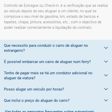
Controlo de Estragos ou Check-In: é a verificação que se realiza
ao veículo depois do seu aluguer a um cliente, no qual se
comprova o seu nível de gasolina, km, estado de bancos e
tapetes, chapa, pintura, acessórios, etc., com o objectivo de
poder realizar correctamente a liquidação do contrato.
Que necessito para conduzir o carro de aluguer no
estrangeiro?
É possível embarcar um carro de aluguer num ferry?
Para conduzir em países membros da
União Europeia é
suficiente a carta de condução
.
Tenho de pagar mais se há um condutor adicional no
A maioria das empresas de aluguer de automóveis não permite
aluguer da viatura?
Mas para os
países que não sejam membros da União
embarcar os seus veículos num ferry devido a questões
Europeia
e que não tenham adoptado o modelo de autorização
relacionadas com a cobertura do seguro a bordo do barco.
Posso alugar um veículo por horas?
nos Convénios de Genebra ou Viena, é necessária
Sim
. Por cada condutor adicional deverá ser pago um encargo
uma carta
Consulte as condições da empresa de aluguer para obter mais
internacional de condução
no destino, exceto se for informado de alguma promoção que
.
detalhes.
Que inclui o preço do aluguer do carro?
permita incluir um condutor adicional de forma gratuita.
Actualmente o
período mínimo
de aluguer é de
24 horas
. As
O modelo e prescrições da carta de condução internacional
companhias de rent-a-car costumam dar uma margem de
Ver todas as perguntas frequentes sobre automóveis