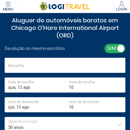
MENU
LOGIN
Aluguer de automóveis baratos em
Chicago O'Hare International Airport
(ORD)
Devolução no mesmo escritório
Recolha
Data de recolha
Hora de recolha
Data de devolução
Hora de devolução
Idade do condutor
30 anos