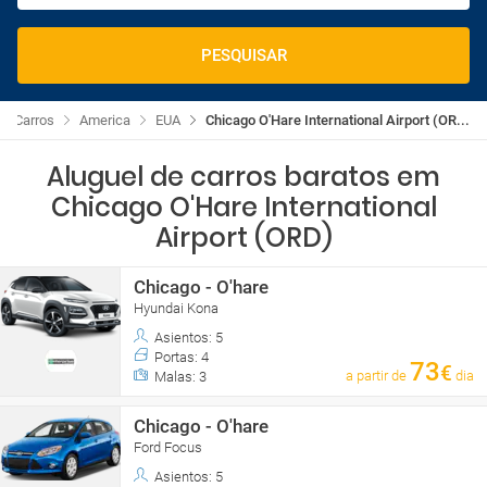
PESQUISAR
de Carros
America
EUA
Chicago O'Hare International Airport (OR...
Aluguel de carros baratos em
Chicago O'Hare International
Airport (ORD)
Chicago - O'hare
Hyundai Kona
Asientos: 5
Portas: 4
73
€
a partir de
dia
Malas: 3
Chicago - O'hare
Ford Focus
Asientos: 5