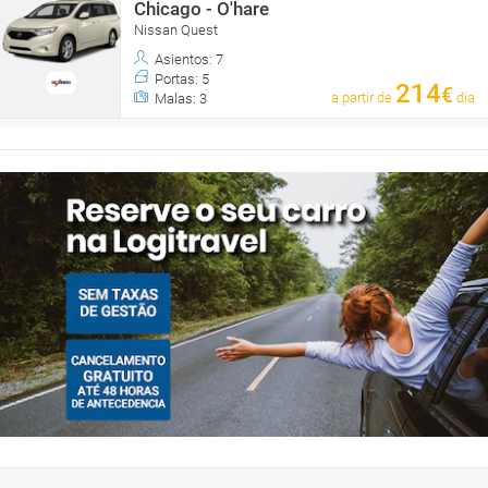
Chicago - O'hare
Nissan Quest
Asientos: 7
Portas: 5
214
€
a partir de
dia
Malas: 3