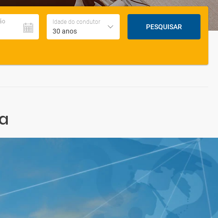
ão
Idade do condutor
PESQUISAR
30 anos
ra