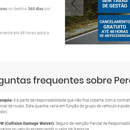
oras
no destino
365 dias
por
tamente até 48 horas após a
guntas frequentes sobre Per
anquia:
é a parte de responsabilidade que não fica coberta com a contra
rcial de roubo. Esta quantia varia em função do grupo de vehículo e pode
cdw).
W (Collision Damage Waiver):
Seguro de Isenção Parcial de Responsabil
tragos no veículo exceptuando o valor da franquia.