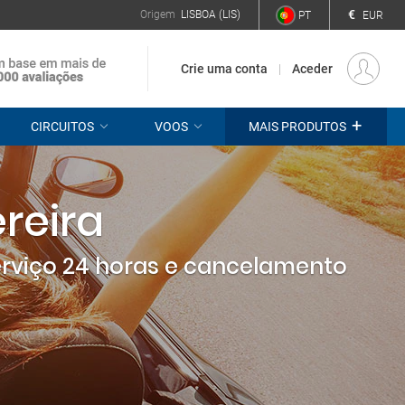
€
Origem
LISBOA (LIS)
PT
EUR
Crie uma conta
Aceder
+
CIRCUITOS
VOOS
MAIS PRODUTOS
reira
erviço 24 horas e cancelamento