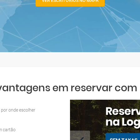
VER ESCRITÓRIOS NO MAPA
 vantagens em reservar com L
por onde escolher
m cartão