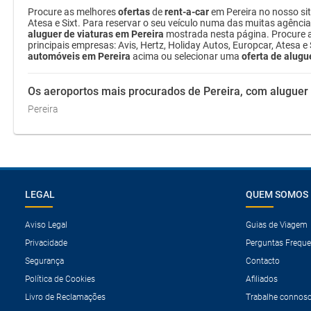
Procure as melhores
ofertas
de
rent-a-car
em Pereira no nosso si
Atesa e Sixt. Para reservar o seu veículo numa das muitas agência
aluguer de viaturas em Pereira
mostrada nesta página. Procure 
principais empresas: Avis, Hertz, Holiday Autos, Europcar, Atesa e
automóveis em Pereira
acima ou selecionar uma
oferta de alugu
Os aeroportos mais procurados de Pereira, com aluguer
Pereira
LEGAL
QUEM SOMOS
Aviso Legal
Guias de Viagem
Privacidade
Perguntas Freque
Segurança
Contacto
Política de Cookies
Afiliados
Livro de Reclamações
Trabalhe connos