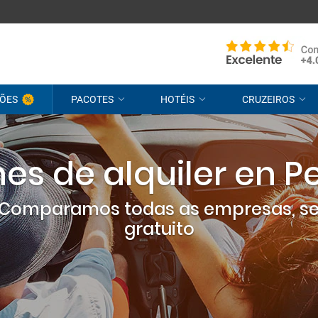
ÕES
PACOTES
HOTÉIS
CRUZEIROS
es de alquiler en Pe
? Comparamos todas as empresas, s
gratuito