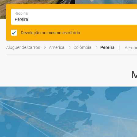
Recolha
Devolução no mesmo escritório
Aluguer de Carros
America
Colômbia
Pereira
Aeropo
M