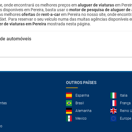
te, onde encontrará os melhores preços em
aluguer de viaturas
em Pereir
s disponíveis em Pereira, basta usar o
motor de pesquisa de aluguer de
as melhores
ofertas
de
rent-a-car
em Pereira no nosso site, onde encont
 Sixt. Para reservar o seu veículo numa das muitas agências disponíveis 
er de viaturas em Pereira
mostrada nesta página.
 de automóveis
OUTROS PAÍSES
Espanha
Italia
ntes
Brasil
França
Alemanha
Reino 
Mexico
Europe
co