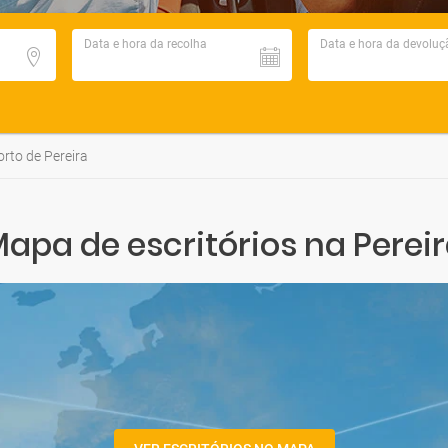
Data e hora da recolha
Data e hora da devoluç
rto de Pereira
apa de escritórios na Perei