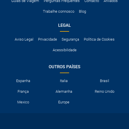
A taxa de conductor adicional.
Guias de Viagem
Perguntas Frequentes
Contacto
Afiliados
Acessórios opcionais como cadeiras de criança, correntes de
Trabalhe connosco
Blog
neve, etc.
LEGAL
Aviso Legal
Privacidade
Segurança
Política de Cookies
Acessibilidade
OUTROS PAÍSES
Espanha
Italia
Brasil
França
Alemanha
Reino Unido
Mexico
Europe