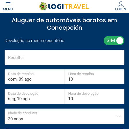
MENU
LOGIN
Aluguer de automóveis baratos em
Concepción
Devolução no mesmo escritório
Recolha
Data de recolha
Hora de recolha
Data de devolução
Hora de devolução
Idade do condutor
30 anos