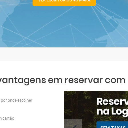
VER ESCRITÓRIOS NO MAPA
 vantagens em reservar com L
por onde escolher
m cartão