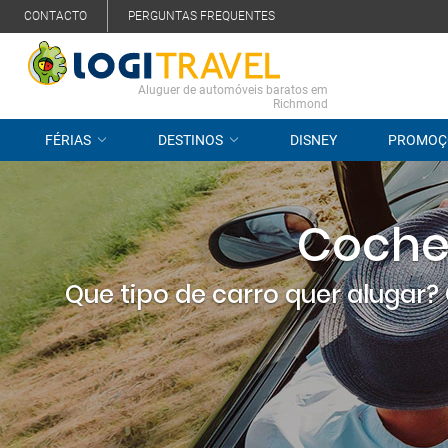
CONTACTO
PERGUNTAS FREQUENTES
Aluguer de automóveis baratos em
Richmond
FÉRIAS
DESTINOS
DISNEY
PROMOÇ
Coches
Que tipo de carro quer alugar