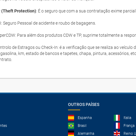
 (Theft Protection)
: É o seguro que com a sua contratação exime parcia
I: Seguro Pessoal de acidente e roubo de bagagens.
perCDW: Para além dos produtos CDW e TP, suprime totalmente a responsa
ntrolo de Estragos ou Check-In: é a verificação que se realiza ao veículo 
 gasolina, km, estado de bancos e tapetes, chapa, pintura, acessórios, et
ntrato.
OUTROS PAÍSES
Espanha
Italia
ntes
Brasil
França
Alemanha
Reino 