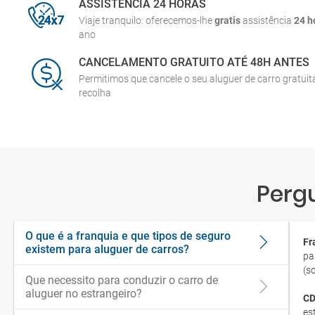
ASSISTÊNCIA 24 HORAS
Viaje tranquilo: oferecemos-lhe
gratis
assistência
24 h
ano
CANCELAMENTO GRATUITO ATÉ 48H ANTES
Permitimos que cancele o seu aluguer de carro gratui
recolha
Perg
O que é a franquia e que tipos de seguro
Fr
existem para aluguer de carros?
pa
(s
Que necessito para conduzir o carro de
aluguer no estrangeiro?
CD
es