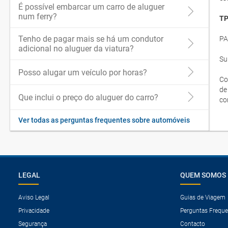
É possível embarcar um carro de aluguer
num ferry?
TP
Tenho de pagar mais se há um condutor
PA
adicional no aluguer da viatura?
Su
Posso alugar um veículo por horas?
Co
de
Que inclui o preço do aluguer do carro?
co
Ver todas as perguntas frequentes sobre automóveis
LEGAL
QUEM SOMOS
Aviso Legal
Guias de Viagem
Privacidade
Perguntas Freque
Segurança
Contacto