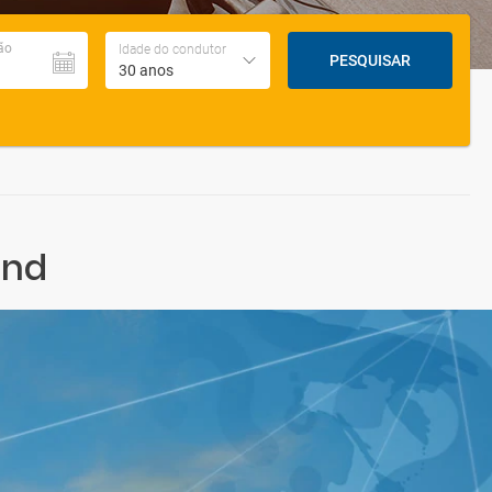
ão
Idade do condutor
PESQUISAR
30 anos
ond