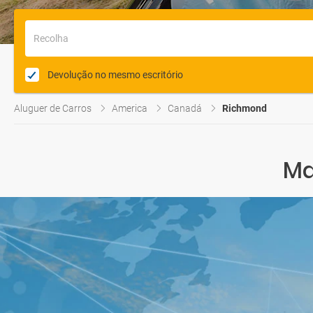
Recolha
Devolução no mesmo escritório
Aluguer de Carros
America
Canadá
Richmond
Ma