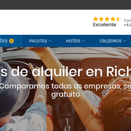
ÕES
PACOTES
HOTÉIS
CRUZEIROS
 de alquiler en R
? Comparamos todas as empresas, s
gratuito