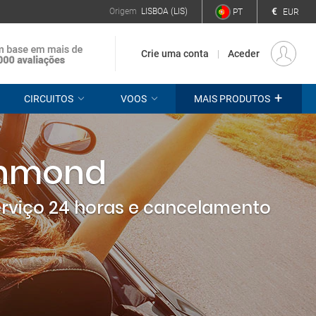
€
Origem
LISBOA (LIS)
PT
EUR
Crie uma conta
Aceder
+
CIRCUITOS
VOOS
MAIS PRODUTOS
ichmond
erviço 24 horas e cancelamento