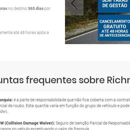
oras
no destino
365 dias
por
tamente até 48 horas após a
untas frequentes sobre Ric
anquia:
é a parte de responsabilidade que não fica coberta com a contra
rcial de roubo. Esta quantia varia em função do grupo de vehículo e pode
cdw).
W (Collision Damage Waiver):
Seguro de Isenção Parcial de Responsabil
tragos no veículo exceptuando o valor da franquia.