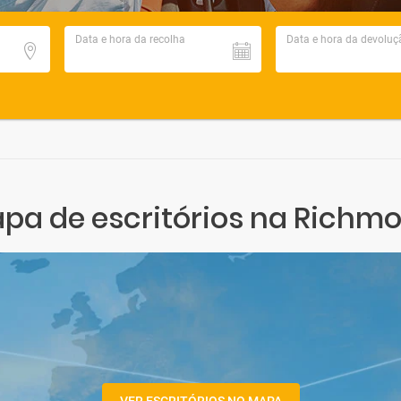
Data e hora da recolha
Data e hora da devoluç
pa de escritórios na Richm