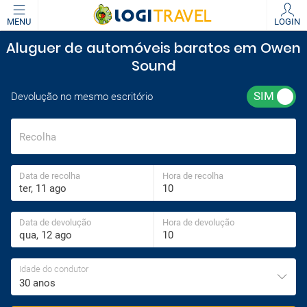
MENU
LOGIN
Aluguer de automóveis baratos em Owen
Sound
Devolução no mesmo escritório
Recolha
Data de recolha
Hora de recolha
Data de devolução
Hora de devolução
Idade do condutor
30 anos