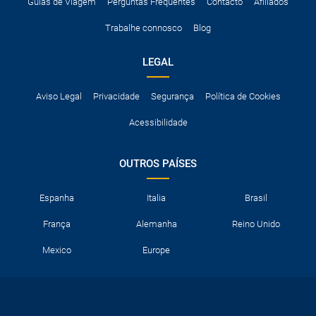
A taxa de conductor adicional.
Guias de Viagem
Perguntas Frequentes
Contacto
Afiliados
Acessórios opcionais como cadeiras de criança, correntes de
Trabalhe connosco
Blog
neve, etc.
LEGAL
Aviso Legal
Privacidade
Segurança
Política de Cookies
Acessibilidade
OUTROS PAÍSES
Espanha
Italia
Brasil
França
Alemanha
Reino Unido
Mexico
Europe