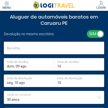
MENU
LOGIN
Aluguer de automóveis baratos em
Caruaru PE
Devolução no mesmo escritório
Recolha
Data de recolha
Hora de recolha
Data de devolução
Hora de devolução
Idade do condutor
30 anos