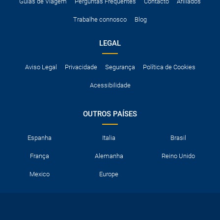
A taxa de conductor adicional.
Guias de Viagem
Perguntas Frequentes
Contacto
Afiliados
Acessórios opcionais como cadeiras de criança, correntes de
Trabalhe connosco
Blog
neve, etc.
LEGAL
Aviso Legal
Privacidade
Segurança
Política de Cookies
Acessibilidade
OUTROS PAÍSES
Espanha
Italia
Brasil
França
Alemanha
Reino Unido
Mexico
Europe