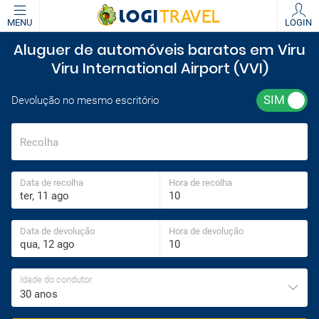
MENU
LOGIN
Aluguer de automóveis baratos em Viru
Viru International Airport (VVI)
Devolução no mesmo escritório
Recolha
Data de recolha
Hora de recolha
Data de devolução
Hora de devolução
Idade do condutor
30 anos