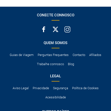
A taxa de conductor adicional.
Acessórios opcionais como cadeiras de criança, correntes de
neve, etc.
CONECTE CONNOSCO
QUEM SOMOS
Guias de Viagem
Perguntas Frequentes
Contacto
Afiliados
Trabalhe connosco
Blog
LEGAL
Aviso Legal
Privacidade
Segurança
Política de Cookies
Acessibilidade