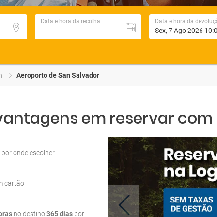
Data e hora da recolha
Data e hora da devoluç
h
Aeroporto de San Salvador
 vantagens em reservar com L
por onde escolher
m cartão
oras
no destino
365 dias
por