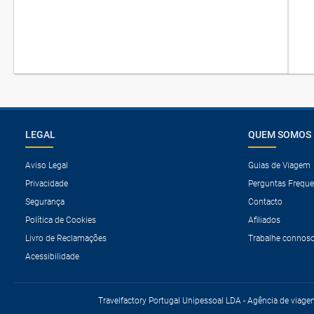
LEGAL
QUEM SOMOS
Aviso Legal
Guias de Viagem
Privacidade
Perguntas Freque
Segurança
Contacto
Política de Cookies
Afiliados
Livro de Reclamações
Trabalhe connos
Acessibilidade
Travelfactory Portugal Unipessoal LDA - Agência de viage