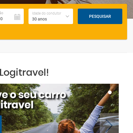
ão
Idade do condutor
PESQUISAR
30 anos
ogitravel!