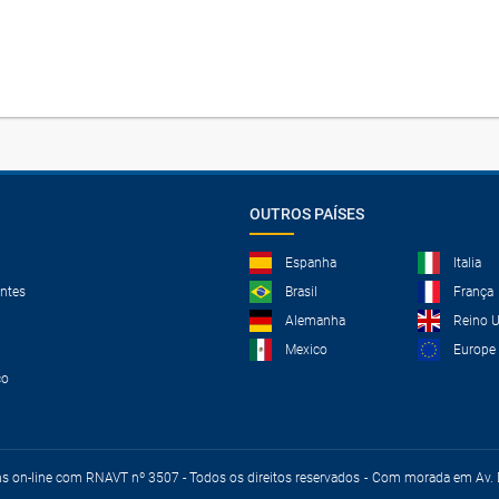
OUTROS PAÍSES
Espanha
Italia
ntes
Brasil
França
Alemanha
Reino 
Mexico
Europe
co
ns on-line com RNAVT nº 3507 - Todos os direitos reservados
Com morada em Av. D