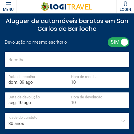
MENU
LOGIN
Aluguer de automóveis baratos em San
Carlos de Bariloche
Devolução no mesmo escritório
Recolha
Data de recolha
Hora de recolha
Data de devolução
Hora de devolução
Idade do condutor
30 anos