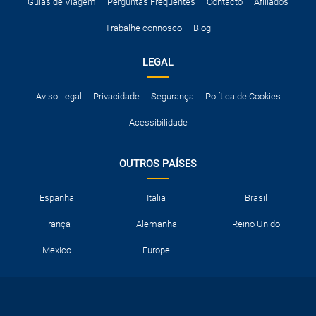
A taxa de conductor adicional.
Guias de Viagem
Perguntas Frequentes
Contacto
Afiliados
Acessórios opcionais como cadeiras de criança, correntes de
Trabalhe connosco
Blog
neve, etc.
LEGAL
Aviso Legal
Privacidade
Segurança
Política de Cookies
Acessibilidade
OUTROS PAÍSES
Espanha
Italia
Brasil
França
Alemanha
Reino Unido
Mexico
Europe