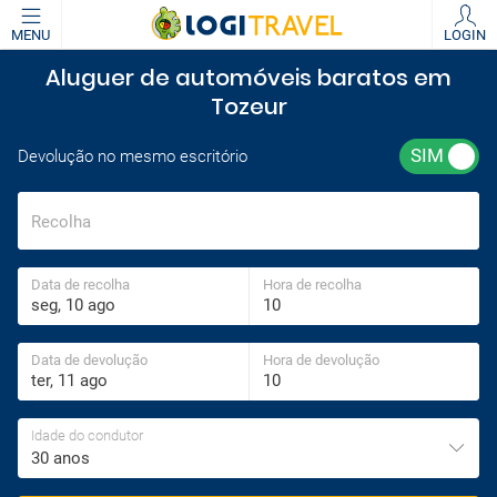
MENU
LOGIN
Aluguer de automóveis baratos em
Tozeur
Devolução no mesmo escritório
Recolha
Data de recolha
Hora de recolha
Data de devolução
Hora de devolução
Idade do condutor
30 anos