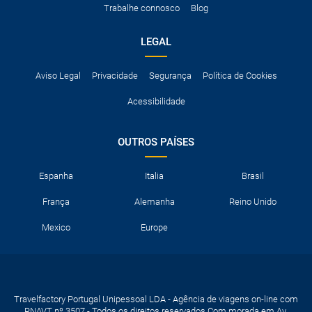
Trabalhe connosco
Blog
neve, etc.
LEGAL
Aviso Legal
Privacidade
Segurança
Política de Cookies
Acessibilidade
OUTROS PAÍSES
Espanha
Italia
Brasil
França
Alemanha
Reino Unido
Mexico
Europe
Travelfactory Portugal Unipessoal LDA - Agência de viagens on-line com
RNAVT nº 3507 - Todos os direitos reservados Com morada em Av.