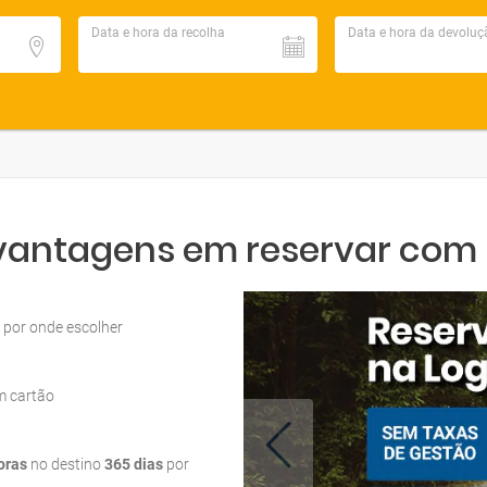
Data e hora da recolha
Data e hora da devoluç
 vantagens em reservar com L
por onde escolher
m cartão
oras
no destino
365 dias
por