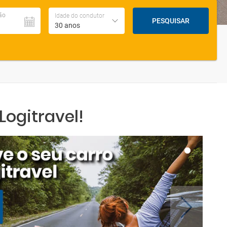
ão
Idade do condutor
PESQUISAR
30 anos
ogitravel!