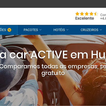
ÕES
PACOTES
HOTÉIS
CRUZEIROS
 a car ACTIVE em Hu
? Comparamos todas as empresas, s
gratuito