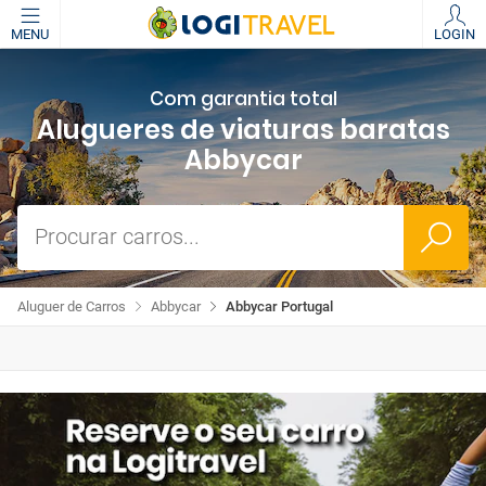
MENU
LOGIN
Com garantia total
Alugueres de viaturas baratas
Abbycar
Procurar carros...
Aluguer de Carros
Abbycar
Abbycar Portugal