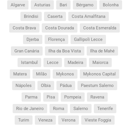
Algarve
Asturias
Bari
Bérgamo
Bolonha
Brindisi
Caserta
Costa Amalfitana
Costa Brava
Costa Dourada
Costa Esmeralda
Djerba
Florença
Gallipoli Lecce
Gran Canária
Ilha da Boa Vista
Ilha de Mahé
Istambul
Lecce
Madeira
Maiorca
Matera
Milão
Mykonos
Mykonos Capital
Nápoles
Olbia
Pádua
Paestum Salerno
Parma
Pisa
Pompeia
Ravena
Rio de Janeiro
Roma
Salerno
Tenerife
Turim
Veneza
Verona
Vieste Foggia