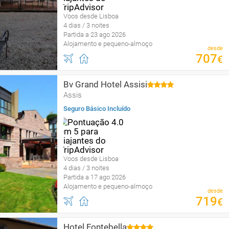
Voos desde Lisboa
4 dias / 3 noites
Partida a 23 ago 2026
Alojamento e pequeno-almoço
desde
707
€
Bv Grand Hotel Assisi
Assis
Seguro Básico Incluído
Voos desde Lisboa
4 dias / 3 noites
Partida a 17 ago 2026
Alojamento e pequeno-almoço
desde
719
€
Hotel Fontebella