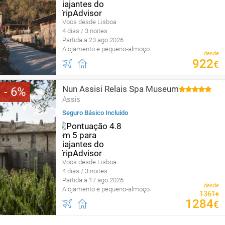
Voos desde Lisboa
4 dias / 3 noites
Partida a 23 ago 2026
Alojamento e pequeno-almoço
desde
922
€
Nun Assisi Relais Spa Museum
6
Assis
Seguro Básico Incluído
Voos desde Lisboa
4 dias / 3 noites
Partida a 17 ago 2026
desde
Alojamento e pequeno-almoço
1361
€
1284
€