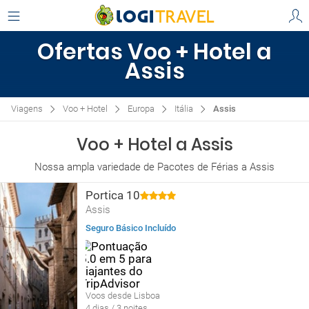
Ofertas Voo + Hotel a
Assis
Viagens
Voo + Hotel
Europa
Itália
Assis
Voo + Hotel a Assis
Nossa ampla variedade de Pacotes de Férias a Assis
Portica 10
Assis
Seguro Básico Incluído
Voos desde Lisboa
4 dias / 3 noites