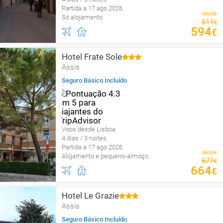
Partida a 17 ago 2026
desde
Só alojamento
611
€
594
€
Hotel Frate Sole
Assis
Seguro Básico Incluído
Voos desde Lisboa
4 dias / 3 noites
Partida a 17 ago 2026
desde
Alojamento e pequeno-almoço
677
€
664
€
Hotel Le Grazie
Assis
Seguro Básico Incluído