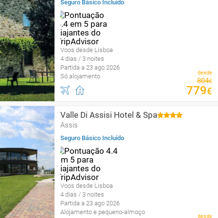
Seguro Básico Incluído
Voos desde Lisboa
4 dias / 3 noites
Partida a 23 ago 2026
desde
Só alojamento
804
€
779
€
Valle Di Assisi Hotel & Spa
Assis
Seguro Básico Incluído
Voos desde Lisboa
4 dias / 3 noites
Partida a 23 ago 2026
Alojamento e pequeno-almoço
desde