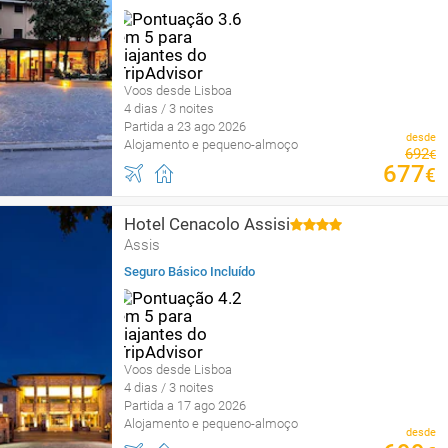
Voos desde Lisboa
4 dias / 3 noites
Partida a 23 ago 2026
desde
Alojamento e pequeno-almoço
692
€
677
€
Hotel Cenacolo Assisi
Assis
Seguro Básico Incluído
Voos desde Lisboa
4 dias / 3 noites
Partida a 17 ago 2026
Alojamento e pequeno-almoço
desde