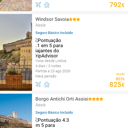
792
€
Windsor Savoia
Assis
Seguro Básico Incluído
Voos desde Lisboa
4 dias / 3 noites
Partida a 23 ago 2026
desde
Meia pensão
827
€
825
€
Borgo Antichi Orti Assisi
Assis
Seguro Básico Incluído