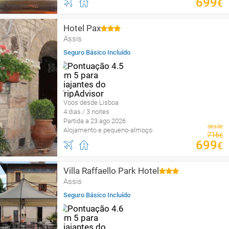
699
€
Hotel Pax
Assis
Seguro Básico Incluído
Voos desde Lisboa
4 dias / 3 noites
Partida a 23 ago 2026
desde
Alojamento e pequeno-almoço
716
€
699
€
Villa Raffaello Park Hotel
Assis
Seguro Básico Incluído