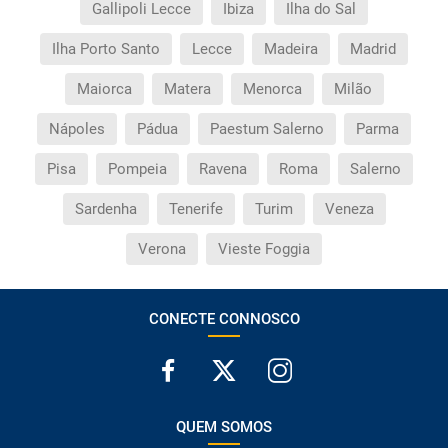
Gallipoli Lecce
Ibiza
Ilha do Sal
Ilha Porto Santo
Lecce
Madeira
Madrid
Maiorca
Matera
Menorca
Milão
Nápoles
Pádua
Paestum Salerno
Parma
Pisa
Pompeia
Ravena
Roma
Salerno
Sardenha
Tenerife
Turim
Veneza
Verona
Vieste Foggia
CONECTE CONNOSCO
QUEM SOMOS