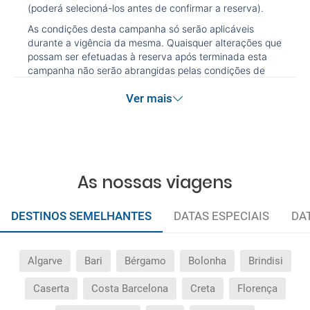
(poderá selecioná-los antes de confirmar a reserva).
As condições desta campanha só serão aplicáveis
durante a vigência da mesma. Quaisquer alterações que
possam ser efetuadas à reserva após terminada esta
campanha não serão abrangidas pelas condições de
promoção anteriormente referidas. Desconto não
Ver mais
acumulável.
As nossas viagens
DESTINOS SEMELHANTES
DATAS ESPECIAIS
DA
Algarve
Bari
Bérgamo
Bolonha
Brindisi
Caserta
Costa Barcelona
Creta
Florença