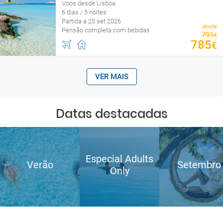
Voos desde Lisboa
6 dias / 5 noites
Partida a 25 set 2026
desde
Pensão completa com bebidas
791
€
785
€
VER MAIS
Datas destacadas
Especial Adults
Verão
Setembro
Only