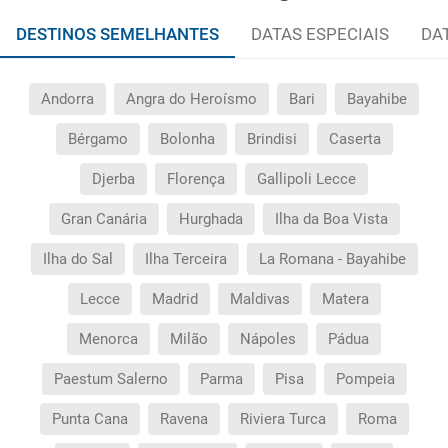
DESTINOS SEMELHANTES
DATAS ESPECIAIS
DA
Andorra
Angra do Heroísmo
Bari
Bayahibe
Bérgamo
Bolonha
Brindisi
Caserta
Djerba
Florença
Gallipoli Lecce
Gran Canária
Hurghada
Ilha da Boa Vista
Ilha do Sal
Ilha Terceira
La Romana - Bayahibe
Lecce
Madrid
Maldivas
Matera
Menorca
Milão
Nápoles
Pádua
Paestum Salerno
Parma
Pisa
Pompeia
Punta Cana
Ravena
Riviera Turca
Roma