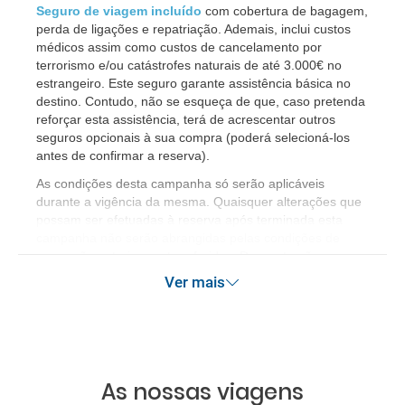
Seguro de viagem incluído
com cobertura de bagagem,
perda de ligações e repatriação. Ademais, inclui custos
médicos assim como custos de cancelamento por
terrorismo e/ou catástrofes naturais de até 3.000€ no
estrangeiro. Este seguro garante assistência básica no
destino. Contudo, não se esqueça de que, caso pretenda
reforçar esta assistência, terá de acrescentar outros
seguros opcionais à sua compra (poderá selecioná-los
antes de confirmar a reserva).
​As condições desta campanha só serão aplicáveis
durante a vigência da mesma. Quaisquer alterações que
possam ser efetuadas à reserva após terminada esta
campanha não serão abrangidas pelas condições de
promoção anteriormente referidas. Desconto não
acumulável.
Ver mais
As nossas viagens