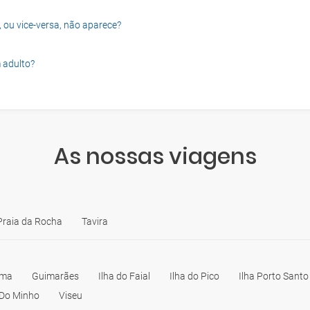
, ou vice-versa, não aparece?
 adulto?
As nossas viagens
Praia da Rocha
Tavira
ima
Guimarães
Ilha do Faial
Ilha do Pico
Ilha Porto Santo
 Do Minho
Viseu