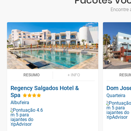
Pacotes Voo 
Encontre 
RESUMO
+ INFO
RESU
Regency Salgados Hotel &
Dom Jose
Spa
Quarteira
Albufeira