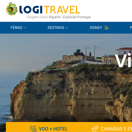
CONTACTO
PERGUNTAS FREQUENTES
Viagens para
Algarve
|
Especial Portugal
.
FÉRIAS
DESTINOS
DISNEY
V
VOO + HOTEL
CARAÍBAS E E