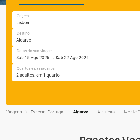
Origem
Destino
Datas da sua viagem
Quartos e passageiros
Viagens
Especial Portugal
Algarve
Albufeira
Monte 