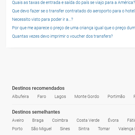
Quais as taxas de entrada e saída do país se viajo para a América?
Que devo fazer se o transfer contratado do aeroporto para o hotel
Necessito visto para poder ir a...?
Por que me aparece o preço de uma criança igual que o preço dum
Quantas vezes devo imprimir o voucher dos transfers?
Destinos recomendados
Albufeira
Faro
Lagos
Monte Gordo
Portimão
Destinos semelhantes
Aveiro
Braga
Coimbra
Costa Verde
Évora
Fát
Porto
São Miguel
Sines
Sintra
Tomar
Valença