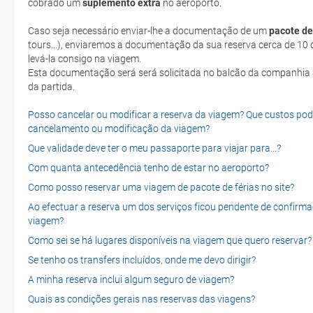
cobrado um
suplemento extra
no aeroporto.
Caso seja necessário enviar-lhe a documentação de um
pacote de
tours...), enviaremos a documentação da sua reserva cerca de 10 d
levá-la consigo na viagem.
Esta documentação será será solicitada no balcão da companhia aéreen ao realizar o check-in no dia
da partida.
Posso cancelar ou modificar a reserva da viagem? Que custos po
cancelamento ou modificação da viagem?
Que validade deve ter o meu passaporte para viajar para...?
Com quanta antecedência tenho de estar no aeroporto?
Como posso reservar uma viagem de pacote de férias no site?
Ao efectuar a reserva um dos serviços ficou pendente de confirma
viagem?
Como sei se há lugares disponíveis na viagem que quero reservar?
Se tenho os transfers incluídos, onde me devo dirigir?
A minha reserva inclui algum seguro de viagem?
Quais as condições gerais nas reservas das viagens?