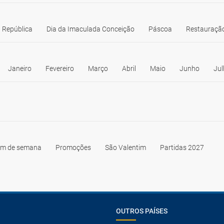
 República
Dia da Imaculada Conceição
Páscoa
Restauração
Janeiro
Fevereiro
Março
Abril
Maio
Junho
Jul
im de semana
Promoções
São Valentim
Partidas 2027
OUTROS PAÍSES