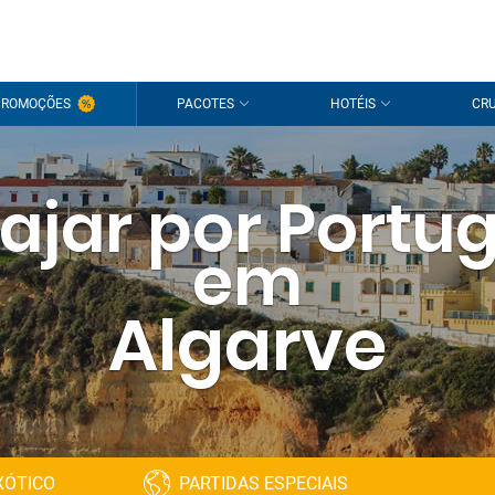
PROMOÇÕES
PACOTES
HOTÉIS
CRU
iajar por Portug
em
Algarve
XÓTICO
PARTIDAS ESPECIAIS