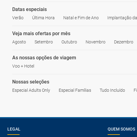
Datas especiais
Verão
Última Hora
Natal e Fim de Ano
Implantação da
Veja mais ofertas por mês
Agosto
Setembro
Outubro
Novembro
Dezembro
As nossas opções de viagem
Voo + Hotel
Nossas seleções
Especial Adults Only
Especial Famílias
Tudo Incluído
F
LEGAL
QUEM SOMOS