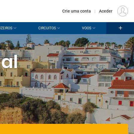
€
Origem
LISBOA (LIS)
PT
EUR
Crie uma conta
|
Aceder
ZEIROS
CIRCUITOS
VOOS
al