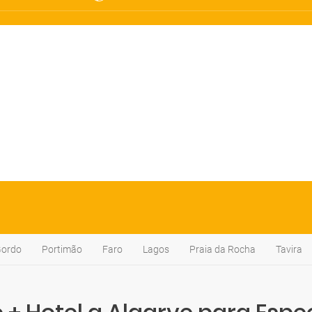
Gordo
Portimão
Faro
Lagos
Praia da Rocha
Tavira