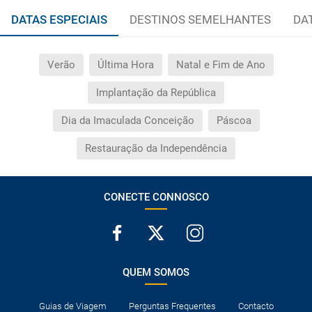
DATAS ESPECIAIS
DESTINOS SEMELHANTES
DA
Verão
Última Hora
Natal e Fim de Ano
Implantação da República
Dia da Imaculada Conceição
Páscoa
Restauração da Independência
CONECTE CONNOSCO
QUEM SOMOS
Guias de Viagem
Perguntas Frequentes
Contacto