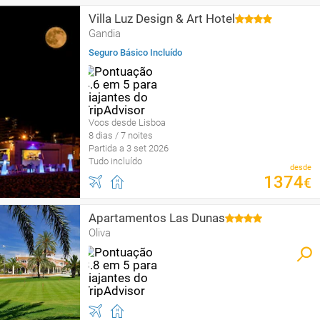
Villa Luz Design & Art Hotel
Gandia
Seguro Básico Incluído
Voos desde Lisboa
8 dias / 7 noites
Partida a 3 set 2026
Tudo incluído
desde
1374
€
Apartamentos Las Dunas
Oliva