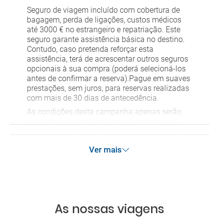
Seguro de viagem incluído com cobertura de
bagagem, perda de ligações, custos médicos
até 3000 € no estrangeiro e repatriação. Este
seguro garante assistência básica no destino.
Contudo, caso pretenda reforçar esta
assistência, terá de acrescentar outros seguros
opcionais à sua compra (poderá selecioná-los
antes de confirmar a reserva).Pague em suaves
prestações, sem juros, para reservas realizadas
com mais de 30 dias de antecedência.
As condições desta campanha apenas serão
aplicáveis durante a vigência da mesma. As
possíveis modificações na reserva posteriores a
esta campanha ficam excluídas das condições
Ver mais
de promoção anteriormente mencionadas.
Desconto não acumulável.
As nossas viagens