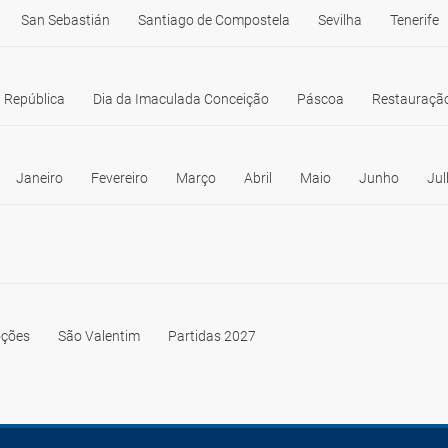
San Sebastián
Santiago de Compostela
Sevilha
Tenerife
 República
Dia da Imaculada Conceição
Páscoa
Restauração
Janeiro
Fevereiro
Março
Abril
Maio
Junho
Jul
ções
São Valentim
Partidas 2027