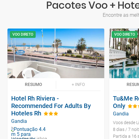
Pacotes Voo + Hote
Encontre as melh
VOO DIRETO
VOO DIRETO
RESUMO
+ INFO
RESU
Hotel Rh Riviera -
Tu&Me Re
Recommended For Adults By
Only
Hoteles Rh
Gandia
Gandia
Voos desde L
8 dias / 7 noi
Partida a 16 
Voos desde Lisboa