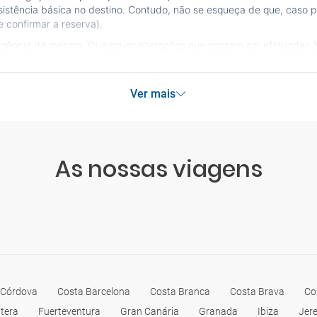
sistência básica no destino. Contudo, não se esqueça de que, caso pr
 confirmar a reserva).
vigência da mesma. Quaisquer alterações que possam ser efetuadas 
Ver mais
As nossas viagens
Córdova
Costa Barcelona
Costa Branca
Costa Brava
Co
tera
Fuerteventura
Gran Canária
Granada
Ibiza
Jere