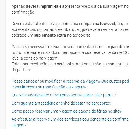
Apenas
deverá imprimi-la
e apresentar-se o dia da sua viagem no
confirmação
Deverá estar atento se viaja com uma companhia
low cost
, já qu
apresentação do cartão de embarque (que deverá realizar através
cobrado um
suplemento extra
no aeroporto.
Caso seja necessário enviar-lhe a documentação de um
pacote de
tours...), enviaremos a documentação da sua reserva cerca de 10 d
levá-la consigo na viagem.
Esta documentação será será solicitada no balcão da companhia aéreen ao realizar o check-in no dia
da partida.
Posso cancelar ou modificar a reserva da viagem? Que custos po
cancelamento ou modificação da viagem?
Que validade deve ter o meu passaporte para viajar para...?
Com quanta antecedência tenho de estar no aeroporto?
Como posso reservar uma viagem de pacote de férias no site?
Ao efectuar a reserva um dos serviços ficou pendente de confirma
viagem?