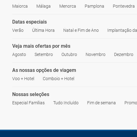
Maiorca
Málaga
Menorca
Pamplona
Pontevedra
Datas especiais
Verão
Última Hora
Natal e Fim de Ano
Implantação da
Veja mais ofertas por mês
Agosto
Setembro
Outubro
Novembro
Dezembro
As nossas opções de viagem
Voo + Hotel
Comboio + Hotel
Nossas seleções
Especial Famílias
Tudo Incluído
Fim de semana
Promo