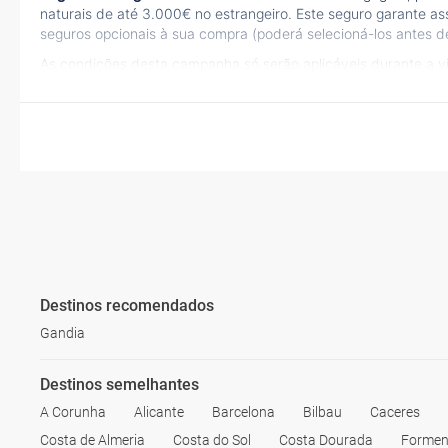
naturais de até 3.000€ no estrangeiro. Este seguro garante as
seguros opcionais à sua compra (poderá selecioná-los antes de
As condições desta campanha só serão aplicáveis durante a 
Destinos recomendados
Gandia
Destinos semelhantes
A Corunha
Alicante
Barcelona
Bilbau
Caceres
Costa de Almeria
Costa do Sol
Costa Dourada
Formen