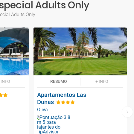
special Adults Only
ecial Adults Only
 INFO
RESUMO
+ INFO
Apartamentos Las
Dunas
Oliva