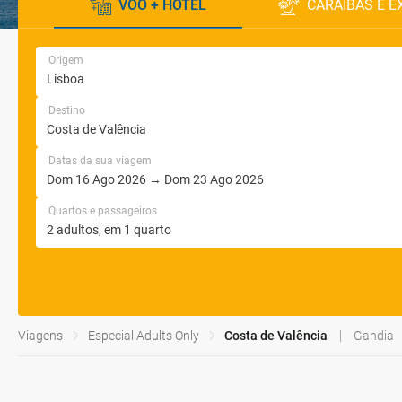
VOO + HOTEL
CARAÍBAS E E
Origem
Destino
Datas da sua viagem
Quartos e passageiros
Viagens
Especial Adults Only
Costa de Valência
Gandia