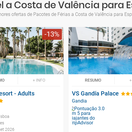
l a Costa de Valência para E
ores ofertas de Pacotes de Férias a Costa de Valência para Esp
13
MO
+ INFO
RESUMO
+
sort - Adults
VS Gandía Palace
Gandia
isboa
tes
set 2026