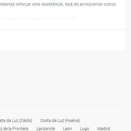
etenda reforçar esta assistência, terá de acrescentar outros
à reserva após terminada esta campanha.
sta da Luz (Cádis)
Costa da Luz (Huelva)
z de la Frontera
Lanzarote
Leon
Lugo
Madrid