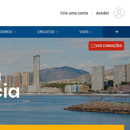
€
Origem
LISBOA (LIS)
PT
EUR
Crie uma conta
|
Aceder
ZEIROS
CIRCUITOS
VOOS
VER CONDIÇÕES
m
cia