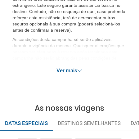
estrangeiro. Este seguro garante assistência básica no
destino. Contudo, não se esqueça de que, caso pretenda
reforçar esta assistência, terá de acrescentar outros
seguros opcionais à sua compra (poderá selecioná-los
antes de confirmar a reserva).
As condições desta campanha só serão aplicáveis
durante a vigência da mesma. Quaisquer alterações que
possam ser efetuadas à reserva após terminada esta
campanha não serão abrangidas pelas condições de
promoção anteriormente referidas. Desconto não
Ver mais
acumulável.
As nossas viagens
DATAS ESPECIAIS
DESTINOS SEMELHANTES
DA