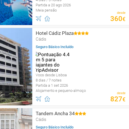
Partida a 20 ago 2026
Meia pensão
desde
360
€
Hotel Cádiz Plaza
Cádis
Seguro Básico Incluído
Voos desde Lisboa
8 dias / 7 noites
Partida a 1 set 2026
Alojamento e pequeno-almoço
desde
827
€
Tandem Ancha 34
Cádis
Seguro Básico Incluído