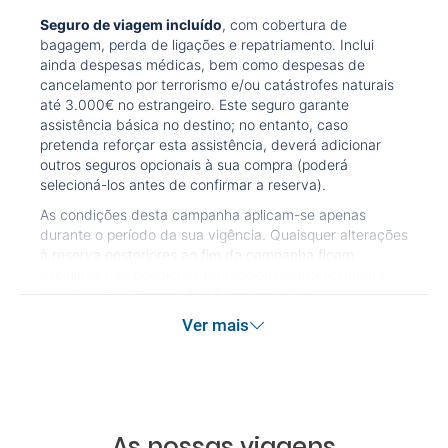
Seguro de viagem incluído
, com cobertura de
bagagem, perda de ligações e repatriamento. Inclui
ainda despesas médicas, bem como despesas de
cancelamento por terrorismo e/ou catástrofes naturais
até 3.000€ no estrangeiro. Este seguro garante
assistência básica no destino; no entanto, caso
pretenda reforçar esta assistência, deverá adicionar
outros seguros opcionais à sua compra (poderá
selecioná-los antes de confirmar a reserva).
As condições desta campanha aplicam-se apenas
durante o período da sua vigência. Quaisquer alterações
à reserva posteriores ao fim da campanha ficam
excluídas das condições promocionais anteriormente
mencionadas.
Desconto não acumulável.
Ver mais
As nossas viagens