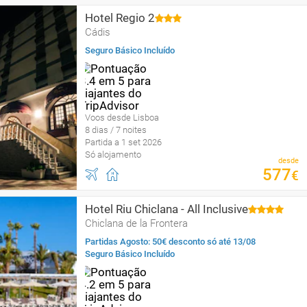
Hotel Regio 2
Cádis
Seguro Básico Incluído
Voos desde Lisboa
8 dias / 7 noites
Partida a 1 set 2026
Só alojamento
desde
577
€
Hotel Riu Chiclana - All Inclusive
Chiclana de la Frontera
Partidas Agosto: 50€ desconto só até 13/08
Seguro Básico Incluído