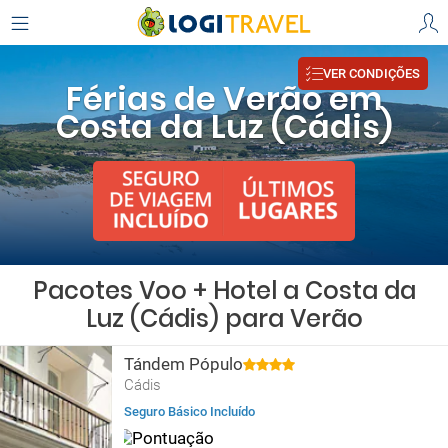
VER CONDIÇÕES
Férias de Verão em
Costa da Luz (Cádis)
Pacotes Voo + Hotel a Costa da
Luz (Cádis) para Verão
Tándem Pópulo
Cádis
Seguro Básico Incluído