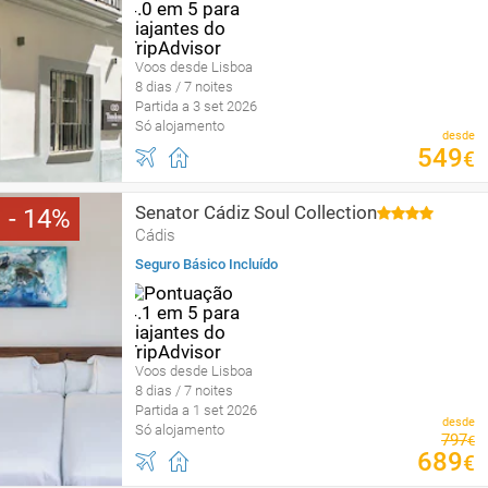
Voos desde Lisboa
8 dias / 7 noites
Partida a 3 set 2026
Só alojamento
desde
549
€
Senator Cádiz Soul Collection
14
Cádis
Seguro Básico Incluído
Voos desde Lisboa
8 dias / 7 noites
Partida a 1 set 2026
desde
Só alojamento
797
€
689
€