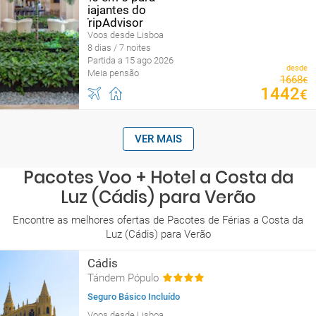
Voos desde Lisboa
8 dias / 7 noites
Partida a 15 ago 2026
desde
Meia pensão
1668
€
1442
€
VER MAIS
Pacotes Voo + Hotel a Costa da
Luz (Cádis) para Verão
Encontre as melhores ofertas de Pacotes de Férias a Costa da
Luz (Cádis) para Verão
Cádis
Tándem Pópulo
Seguro Básico Incluído
Voos desde Lisboa