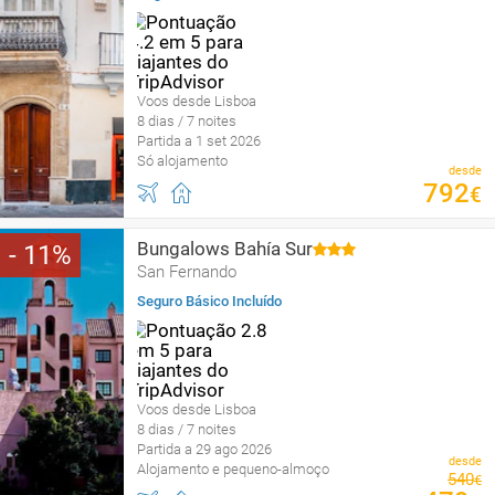
Voos desde Lisboa
8 dias / 7 noites
Partida a 1 set 2026
Só alojamento
desde
792
€
Bungalows Bahía Sur
11
San Fernando
Seguro Básico Incluído
Voos desde Lisboa
8 dias / 7 noites
Partida a 29 ago 2026
desde
Alojamento e pequeno-almoço
540
€