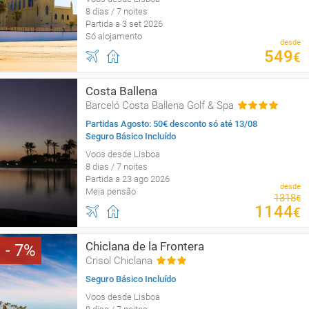
8 dias / 7 noites
Partida a 3 set 2026
Só alojamento
desde
549
€
Costa Ballena
Barceló Costa Ballena Golf & Spa
Partidas Agosto: 50€ desconto só até 13/08
Seguro Básico Incluído
Voos desde Lisboa
8 dias / 7 noites
Partida a 23 ago 2026
desde
Meia pensão
1318
€
1144
€
Chiclana de la Frontera
7
Crisol Chiclana
Seguro Básico Incluído
Voos desde Lisboa