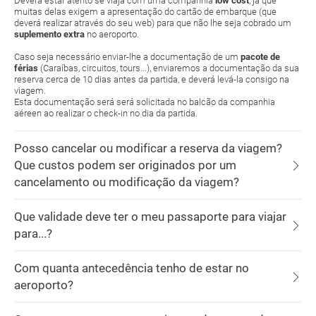
Deverá estar atento se viaja com uma companhia
low cost
, já que
muitas delas exigem a apresentação do cartão de embarque (que
deverá realizar através do seu web) para que não lhe seja cobrado um
suplemento extra
no aeroporto.
Caso seja necessário enviar-lhe a documentação de um
pacote de
férias
(Caraíbas, circuitos, tours...), enviaremos a documentação da sua
reserva cerca de 10 dias antes da partida, e deverá levá-la consigo na
viagem.
Esta documentação será será solicitada no balcão da companhia
aéreen ao realizar o check-in no dia da partida.
Posso cancelar ou modificar a reserva da viagem?
Que custos podem ser originados por um
cancelamento ou modificação da viagem?
Que validade deve ter o meu passaporte para viajar
para...?
Com quanta antecedência tenho de estar no
aeroporto?