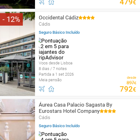
479
€
Occidental Cádiz
12
Cádis
Seguro Básico Incluído
Voos desde Lisboa
8 dias / 7 noites
Partida a 1 set 2026
desde
Meia pensão
897
€
792
€
Áurea Casa Palacio Sagasta By
Eurostars Hotel Company
Cádis
Seguro Básico Incluído