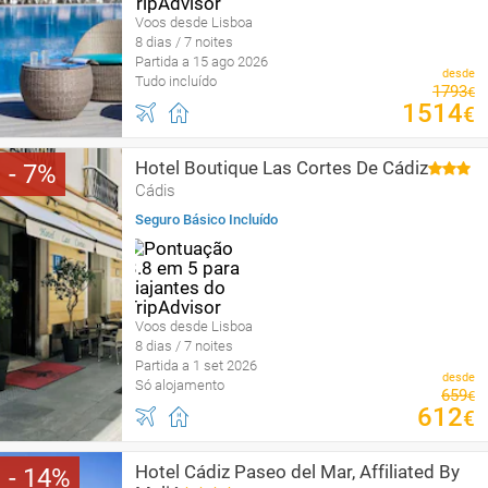
Voos desde Lisboa
8 dias / 7 noites
Partida a 15 ago 2026
desde
Tudo incluído
1793
€
1514
€
Hotel Boutique Las Cortes De Cádiz
7
Cádis
Seguro Básico Incluído
Voos desde Lisboa
8 dias / 7 noites
Partida a 1 set 2026
desde
Só alojamento
659
€
612
€
Hotel Cádiz Paseo del Mar, Affiliated By
14