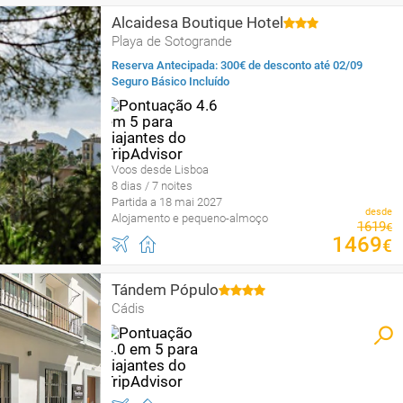
Alcaidesa Boutique Hotel
Playa de Sotogrande
Reserva Antecipada: 300€ de desconto até 02/09
Seguro Básico Incluído
Voos desde Lisboa
8 dias / 7 noites
Partida a 18 mai 2027
desde
Alojamento e pequeno-almoço
1619
€
1469
€
Tándem Pópulo
Cádis