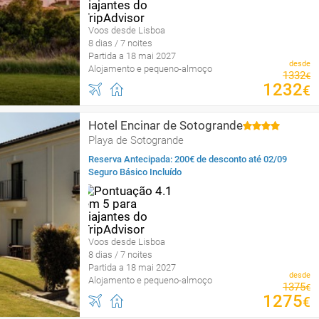
Voos desde Lisboa
8 dias / 7 noites
Partida a 18 mai 2027
desde
Alojamento e pequeno-almoço
1332
€
1232
€
Hotel Encinar de Sotogrande
Playa de Sotogrande
Reserva Antecipada: 200€ de desconto até 02/09
Seguro Básico Incluído
Voos desde Lisboa
8 dias / 7 noites
Partida a 18 mai 2027
desde
Alojamento e pequeno-almoço
1375
€
1275
€