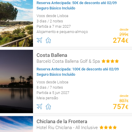
Reserva Antecipada: 50€ de desconto até 02/09
Seguro Básico Incluído
Voos desde Lisboa
3 dias / 2 noites
Partida a 7 mai 2027
desde
Alojamento e pequeno-almoço
299
€
274
€
Costa Ballena
Barceló Costa Ballena Golf & Spa
Reserva Antecipada: 100€ de desconto até 02/09
Seguro Básico Incluído
Voos desde Lisboa
8 dias / 7 noites
Partida a 5 jun 2027
desde
Meia pensão
807
€
757
€
Chiclana de la Frontera
Hotel Riu Chiclana - All Inclusive