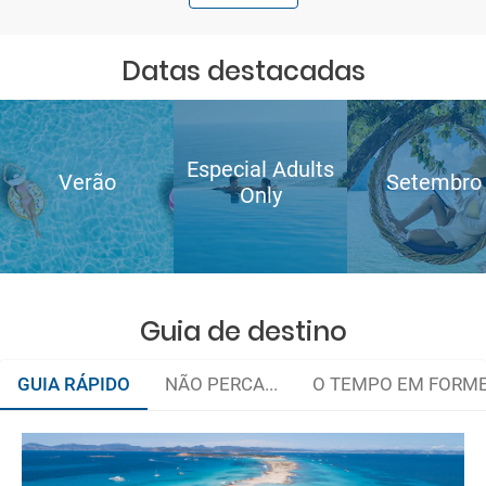
Datas destacadas
Especial Adults
Verão
Setembro
Only
Guia de destino
GUIA RÁPIDO
NÃO PERCA...
O TEMPO EM FORM
Eles apostam no turismo sustentável
O clima característico da ilha é tipicamente mediterrâneo,
Cálculo da pegada de carbono