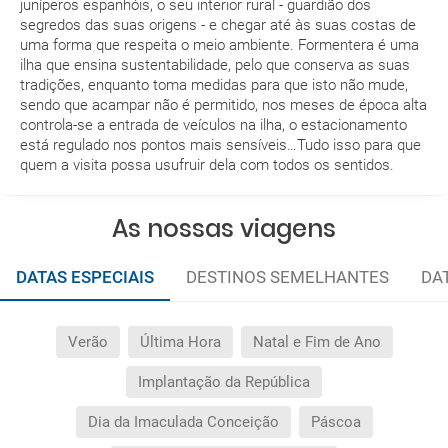
juníperos espanhóis, o seu interior rural - guardião dos
segredos das suas origens - e chegar até às suas costas de
Com quanta antecedência tenho de estar no
uma forma que respeita o meio ambiente. Formentera é uma
aeroporto?
ilha que ensina sustentabilidade, pelo que conserva as suas
tradições, enquanto toma medidas para que isto não mude,
sendo que acampar não é permitido, nos meses de época alta
Como posso reservar uma viagem de pacote de
controla-se a entrada de veículos na ilha, o estacionamento
férias no site?
está regulado nos pontos mais sensíveis…Tudo isso para que
quem a visita possa usufruir dela com todos os sentidos.
Ao efectuar a reserva um dos serviços ficou
pendente de confirmação. Como sei se se confirma
As nossas viagens
a viagem?
DATAS ESPECIAIS
DESTINOS SEMELHANTES
DA
Como sei se há lugares disponíveis na viagem que
quero reservar?
Verão
Última Hora
Natal e Fim de Ano
Se tenho os transfers incluídos, onde me devo
dirigir?
Implantação da República
Dia da Imaculada Conceição
Páscoa
A minha reserva inclui algum seguro de viagem?