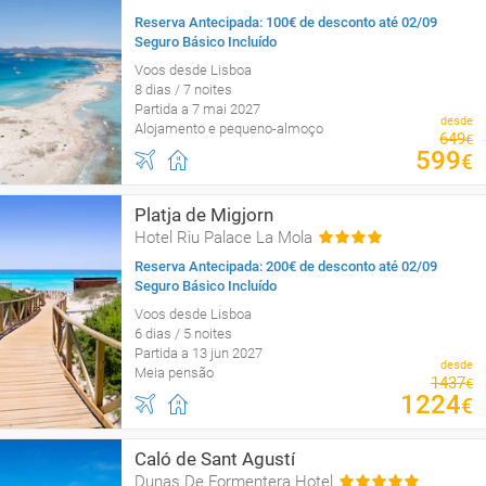
Reserva Antecipada: 100€ de desconto até 02/09
Seguro Básico Incluído
Voos desde Lisboa
8 dias / 7 noites
Partida a 7 mai 2027
desde
Alojamento e pequeno-almoço
649
€
599
€
Platja de Migjorn
Hotel Riu Palace La Mola
Reserva Antecipada: 200€ de desconto até 02/09
Seguro Básico Incluído
Voos desde Lisboa
6 dias / 5 noites
Partida a 13 jun 2027
desde
Meia pensão
1437
€
1224
€
Caló de Sant Agustí
Dunas De Formentera Hotel