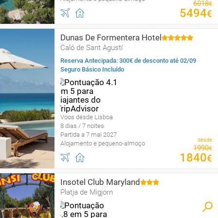
6018
€
5494
€
Dunas De Formentera Hotel
Caló de Sant Agustí
Reserva Antecipada: 300€ de desconto até 02/09
Seguro Básico Incluído
Voos desde Lisboa
8 dias / 7 noites
Partida a 7 mai 2027
desde
Alojamento e pequeno-almoço
1990
€
1840
€
Insotel Club Maryland
Platja de Migjorn