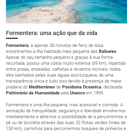
podendo abranger a variedade de clima quente e a sub-
e-mail
variedade Levantino-Baleares, sendo Formentera a ilha com o
Organize sua viagem
clima mais quente e menos chuvoso de todas as Ilhas
deverá imprimi-la
Baleares. A temperatura média anual é de 18,6ºC e possui
Como chegar?
cerca de 3.000 horas de sol por ano. O clima é caracterizado
low cost
por verões secos, invernos amenos e pouca chuva. A ilha na
Formentera: uma ação que da vida
Assistência sanitária
Playa de Illetes
Apadrinha a
Playa de Mig
primavera e no outono oferece seu melhor aspecto para
Posidonia
desfrutar de sua luz magnífica e cores incríveis.
suplemento extra
Formentera
, a apenas 30 minutos de ferry de Ibiza
Moeda e aduanas
encontramos a ilha habitada mais pequena das
Baleares
.
No verão e com temperaturas mais altas, recomenda-se
pacote de
Apesar do seu tamanho pequeno e graças à sua forma
beber mais líquidos e se proteger do sol nas horas de
férias
recurtada, possui uma costa muito extensa (69 km), repartida
maior intensidade.
entre praias, enseadas, calhetas e recantos incríveis, todos
O clima em Formentera é ameno ao longo do ano. Em
eles banhados pelas suas águas azul-turquesa, de uma
julho e agosto o calor é mais intenso e a ilha está mais
transparência única e tudo isso devido à presença da maior
cheia.
pradaria do
Mediterrâneo
de
Posidonia Oceanica
, declarada
Posso cancelar ou modificar a reserva da viagem?
Património da Humanidade
pela
Unesco
em 1999.
JAN
FEV
MAR
ABR
Que custos podem ser originados por um
Formentera é uma ilha pequena, mas acessível e cómoda. A
cancelamento ou modificação da viagem?
15.5 °C
16 °C
17.2 °C
19 °C
2
sensação de tranquilidade, segurança e liberdade envolve-nos
imediatamente e abre-nos a possibilidade de a percorrermos a
8.1 °C
8.4 °C
9.3 °C
10.9 °C
Que validade deve ter o meu passaporte para viajar
pé ou de bicicleta através das suas 32 Rotas verdes (mais de
para...?
130 km), caminhos para percorrermos bosques de pinheiros e