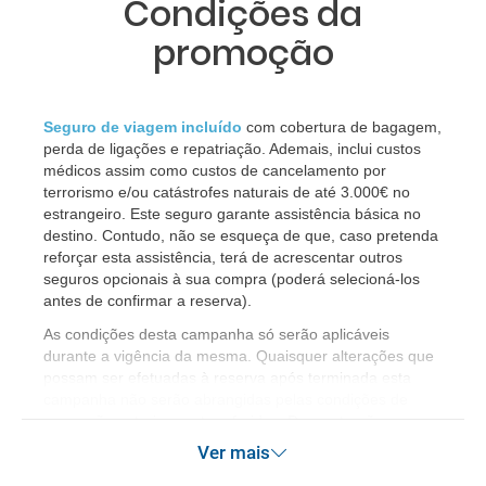
Condições da
promoção
Seguro de viagem incluído
com cobertura de bagagem,
perda de ligações e repatriação. Ademais, inclui custos
médicos assim como custos de cancelamento por
terrorismo e/ou catástrofes naturais de até 3.000€ no
estrangeiro. Este seguro garante assistência básica no
destino. Contudo, não se esqueça de que, caso pretenda
reforçar esta assistência, terá de acrescentar outros
seguros opcionais à sua compra (poderá selecioná-los
antes de confirmar a reserva).
​As condições desta campanha só serão aplicáveis
durante a vigência da mesma. Quaisquer alterações que
possam ser efetuadas à reserva após terminada esta
campanha não serão abrangidas pelas condições de
promoção anteriormente referidas. Desconto não
acumulável.
Ver mais