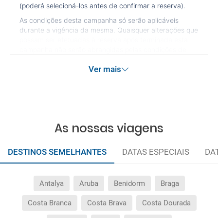
(poderá selecioná-los antes de confirmar a reserva).
As condições desta campanha só serão aplicáveis
durante a vigência da mesma. Quaisquer alterações que
possam ser efetuadas à reserva após terminada esta
campanha não serão abrangidas pelas condições de
promoção anteriormente referidas. Desconto não
Ver mais
acumulável.
As nossas viagens
DESTINOS SEMELHANTES
DATAS ESPECIAIS
DA
Antalya
Aruba
Benidorm
Braga
Costa Branca
Costa Brava
Costa Dourada