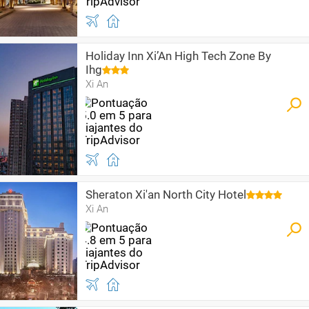
Holiday Inn Xi’An High Tech Zone By
Ihg
Xi An
Sheraton Xi'an North City Hotel
Xi An