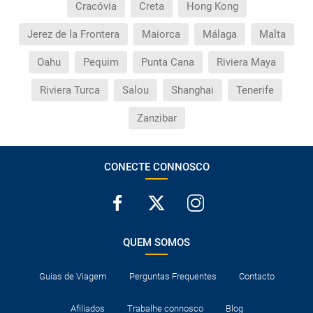
Cracóvia
Creta
Hong Kong
Jerez de la Frontera
Maiorca
Málaga
Malta
Oahu
Pequim
Punta Cana
Riviera Maya
Riviera Turca
Salou
Shanghai
Tenerife
Zanzibar
CONECTE CONNOSCO
QUEM SOMOS
Guias de Viagem
Perguntas Frequentes
Contacto
Afiliados
Trabalhe connosco
Blog