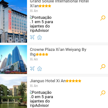
Grand Soluxe International Hotel
Xi'an
Xi An
Crowne Plaza Xi'an Weiyang By
Ihg
Xi An
Jianguo Hotel Xi An
Xi An