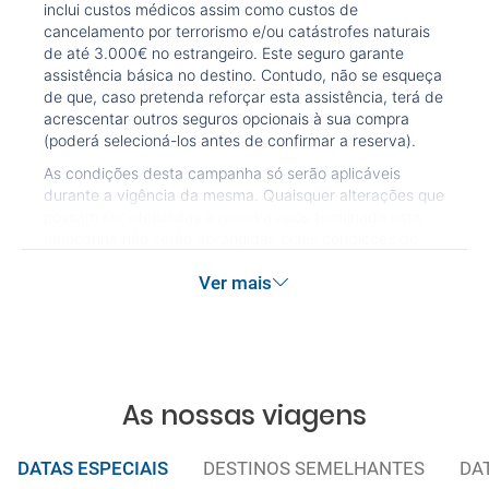
inclui custos médicos assim como custos de
dirigir?
cancelamento por terrorismo e/ou catástrofes naturais
de até 3.000€ no estrangeiro. Este seguro garante
A minha reserva inclui algum seguro de viagem?
assistência básica no destino. Contudo, não se esqueça
de que, caso pretenda reforçar esta assistência, terá de
acrescentar outros seguros opcionais à sua compra
Quais as condições gerais nas reservas das
(poderá selecioná-los antes de confirmar a reserva).
viagens?
As condições desta campanha só serão aplicáveis
durante a vigência da mesma. Quaisquer alterações que
Quais as taxas de entrada e saída do país se viajo
possam ser efetuadas à reserva após terminada esta
para a América?
campanha não serão abrangidas pelas condições de
promoção anteriormente referidas. Desconto não
Que devo fazer se o transfer contratado do
Ver mais
acumulável.
aeroporto para o hotel, ou vice-versa, não aparece?
Necessito visto para poder ir a...?
As nossas viagens
Por que me aparece o preço de uma criança igual
que o preço dum adulto?
DATAS ESPECIAIS
DESTINOS SEMELHANTES
DA