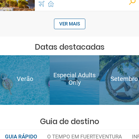
VER MAIS
Datas destacadas
Especial Adults
Verão
Setembro
Only
Guia de destino
GUIA RÁPIDO
O TEMPO EM FUERTEVENTURA
IN