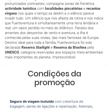
pronunciados contrastes, compagina zonas de frenética
poderá nadar em pleno Inverno
actividade turística
com
localidades piscatórias
e
recantos
Que validade deve ter o meu passaporte para viajar
virgens
nos quais o tempo se detém e o silêncio parece
JAN
FEV
MAR
ABR
para...?
invadir tudo. Um silêncio que nos afasta da rotina e nos indica
que Fuerteventura é simultaneamente uma terra lendária e
20.2 °C
20.6 °C
21.6 °C
22.3 °C
2
real, um oásis perdido no meio do Atlântico. Paraíso dos
Com quanta antecedência tenho de estar no
14.2 °C
14.4 °C
14.8 °C
15.3 °C
amantes dos desportos de vento e aventura, a ilha é
aeroporto?
conhecida pelas suas ondas, das mais famosas da Europa.
Destino ideal para toda a família, Fuerteventura foi sido
Como posso reservar uma viagem de pacote de
declarada
Reserva Starlight
e
Reserva da Biosfera
pela
UNESCO
, categoria reservadas aos espaços meio-ambientais
férias no site?
mais importantes do planeta. Imprescindível.
Ao efectuar a reserva um dos serviços ficou
Condições da
pendente de confirmação. Como sei se se confirma
a viagem?
promoção
Como sei se há lugares disponíveis na viagem que
quero reservar?
Seguro de viagem incluído
com cobertura de
Se tenho os transfers incluídos, onde me devo
bagagem, perda de ligações e repatriação. Ademais,