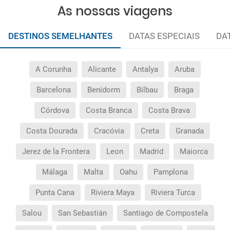
As nossas viagens
DESTINOS SEMELHANTES
DATAS ESPECIAIS
DA
A Corunha
Alicante
Antalya
Aruba
Barcelona
Benidorm
Bilbau
Braga
Córdova
Costa Branca
Costa Brava
Costa Dourada
Cracóvia
Creta
Granada
Jerez de la Frontera
Leon
Madrid
Maiorca
Málaga
Malta
Oahu
Pamplona
Punta Cana
Riviera Maya
Riviera Turca
Salou
San Sebastián
Santiago de Compostela