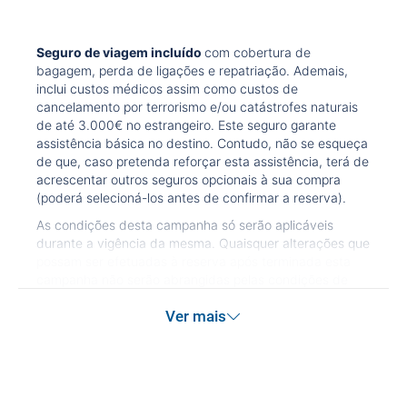
Seguro de viagem incluído
com cobertura de
bagagem, perda de ligações e repatriação. Ademais,
inclui custos médicos assim como custos de
cancelamento por terrorismo e/ou catástrofes naturais
de até 3.000€ no estrangeiro. Este seguro garante
assistência básica no destino. Contudo, não se esqueça
de que, caso pretenda reforçar esta assistência, terá de
acrescentar outros seguros opcionais à sua compra
(poderá selecioná-los antes de confirmar a reserva).
As condições desta campanha só serão aplicáveis
durante a vigência da mesma. Quaisquer alterações que
possam ser efetuadas à reserva após terminada esta
campanha não serão abrangidas pelas condições de
promoção anteriormente referidas. Desconto não
Ver mais
acumulável.