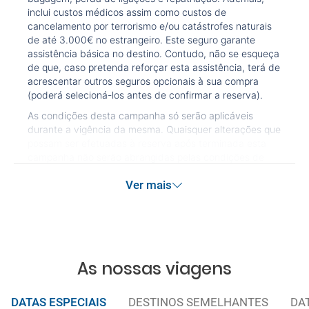
inclui custos médicos assim como custos de
cancelamento por terrorismo e/ou catástrofes naturais
de até 3.000€ no estrangeiro. Este seguro garante
assistência básica no destino. Contudo, não se esqueça
de que, caso pretenda reforçar esta assistência, terá de
acrescentar outros seguros opcionais à sua compra
(poderá selecioná-los antes de confirmar a reserva).
As condições desta campanha só serão aplicáveis
durante a vigência da mesma. Quaisquer alterações que
possam ser efetuadas à reserva após terminada esta
campanha não serão abrangidas pelas condições de
promoção anteriormente referidas. Desconto não
Ver mais
acumulável.
As nossas viagens
DATAS ESPECIAIS
DESTINOS SEMELHANTES
DA