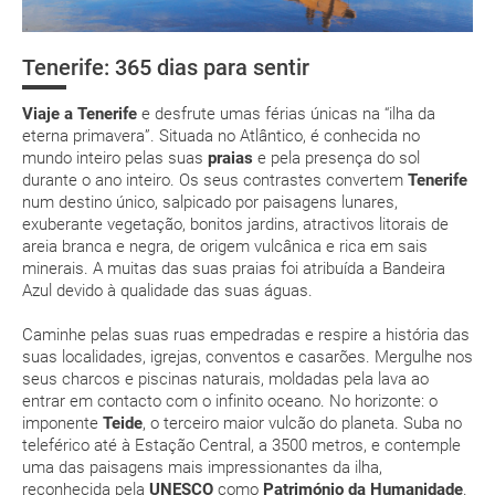
deverá imprimi-la
conhecida internacionalmente como "a Ilha da eterna
Onde alojar-se?
Primavera". Um privilegiado clima que lhe permitirá desfrutar
low cost
actividades ao ar livre, banhar-se em paradisíacas praias,
Tenerife: 365 dias para sentir
Assistência Sanitária
mágicas excursões. Imagina desfrutar o Verão em pleno
Inverno? Não se esqueça do fato de banho e do protector
suplemento extra
Viaje a Tenerife
e desfrute umas férias únicas na “ilha da
Moeda e aduanas
solar!
eterna primavera”. Situada no Atlântico, é conhecida no
pacote de
mundo inteiro pelas suas
praias
e pela presença do sol
O clima em Tenerife é temperado durante o ano inteiro.
férias
durante o ano inteiro. Os seus contrastes convertem
Tenerife
Nos meses de Verão o calor é mais intenso e a ilha
num destino único, salpicado por paisagens lunares,
recebe mais turistas.
exuberante vegetação, bonitos jardins, atractivos litorais de
Não estranhe se sentir que a temperatura varia em
areia branca e negra, de origem vulcânica e rica em sais
poucos quilómetros! Quando subir ao Teide, leve roupa
minerais. A muitas das suas praias foi atribuída a Bandeira
quente.
Posso cancelar ou modificar a reserva da viagem?
Azul devido à qualidade das suas águas.
A ilha tem diferentes climas. Há mais horas de sol por
Que custos podem ser originados por um
ano no sul e mais precipitações e humidade no norte.
Caminhe pelas suas ruas empedradas e respire a história das
cancelamento ou modificação da viagem?
suas localidades, igrejas, conventos e casarões. Mergulhe nos
Junto ao mar e dentro de água os raio solares são
seus charcos e piscinas naturais, moldadas pela lava ao
igualmente intensos. Proteja-se com protector solar!
Que validade deve ter o meu passaporte para viajar
entrar em contacto com o infinito oceano. No horizonte: o
As suas cálidas temperatura invernais converteram
para...?
imponente
Teide
, o terceiro maior vulcão do planeta. Suba no
Tenerife num dos destinos mais frequentados da Europa.
teleférico até à Estação Central, a 3500 metros, e contemple
uma das paisagens mais impressionantes da ilha,
Com quanta antecedência tenho de estar no
JAN
FEV
MAR
ABR
reconhecida pela
UNESCO
como
Património da Humanidade
.