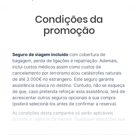
aeroporto?
20.6 °C
20.9 °C
21.7 °C
22.3 °C
2
Condições da
Como posso reservar uma viagem de pacote de
15.1 °C
15.1 °C
15.6 °C
16.2 °C
férias no site?
promoção
Ao efectuar a reserva um dos serviços ficou
pendente de confirmação. Como sei se se confirma
Seguro de viagem incluído
com cobertura de
a viagem?
bagagem, perda de ligações e repatriação. Ademais,
inclui custos médicos assim como custos de
Como sei se há lugares disponíveis na viagem que
cancelamento por terrorismo e/ou catástrofes naturais
quero reservar?
de até 3.000€ no estrangeiro. Este seguro garante
assistência básica no destino. Contudo, não se esqueça
de que, caso pretenda reforçar esta assistência, terá de
Se tenho os transfers incluídos, onde me devo
acrescentar outros seguros opcionais à sua compra
dirigir?
(poderá selecioná-los antes de confirmar a reserva).
As condições desta campanha só serão aplicáveis
A minha reserva inclui algum seguro de viagem?
durante a vigência da mesma. Quaisquer alterações que
possam ser efetuadas à reserva após terminada esta
Quais as condições gerais nas reservas das
campanha não serão abrangidas pelas condições de
viagens?
promoção anteriormente referidas. Desconto não