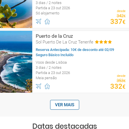
3 dias / 2 noites
Partida a 23 out 2026
desde
Só alojamento
342
€
337
€
Puerto de la Cruz
Sol Puerto De La Cruz Tenerife
Reserva Antecipada: 10€ de desconto até 02/09
Seguro Básico Incluído
Voos desde Lisboa
3 dias / 2 noites
Partida a 23 out 2026
desde
Meia pensão
353
€
332
€
VER MAIS
Datas destacadas