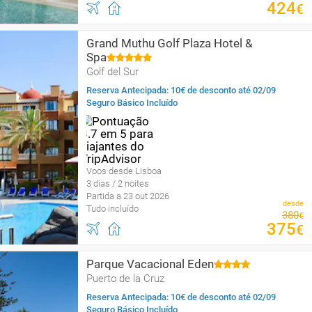
424
€
Grand Muthu Golf Plaza Hotel &
Spa
Golf del Sur
Reserva Antecipada: 10€ de desconto até 02/09
Seguro Básico Incluído
Voos desde Lisboa
3 dias / 2 noites
Partida a 23 out 2026
desde
Tudo incluído
380
€
375
€
Parque Vacacional Eden
Puerto de la Cruz
Reserva Antecipada: 10€ de desconto até 02/09
Seguro Básico Incluído