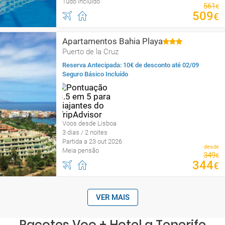
Tudo incluído
561
€
509
€
Apartamentos Bahia Playa
Puerto de la Cruz
Reserva Antecipada: 10€ de desconto até 02/09
Seguro Básico Incluído
Voos desde Lisboa
3 dias / 2 noites
Partida a 23 out 2026
desde
Meia pensão
349
€
344
€
VER MAIS
Pacotes Voo + Hotel a Tenerife