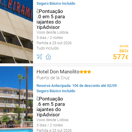
Seguro Básico Incluído
Voos desde Lisboa
3 dias / 2 noites
Partida a 23 out 2026
desde
Tudo incluído
587
€
577
€
Hotel Don Manolito
Puerto de la Cruz
Reserva Antecipada: 10€ de desconto até 02/09
Seguro Básico Incluído
Voos desde Lisboa
3 dias / 2 noites
Partida a 23 out 2026