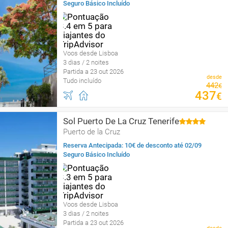
Seguro Básico Incluído
Voos desde Lisboa
3 dias / 2 noites
Partida a 23 out 2026
desde
Tudo incluído
442
€
437
€
Sol Puerto De La Cruz Tenerife
Puerto de la Cruz
Reserva Antecipada: 10€ de desconto até 02/09
Seguro Básico Incluído
Voos desde Lisboa
3 dias / 2 noites
Partida a 23 out 2026