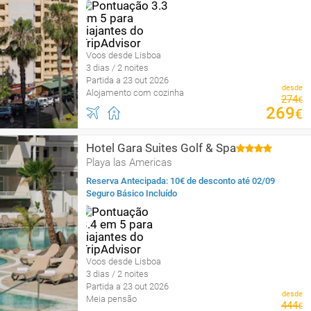
Voos desde Lisboa
3 dias / 2 noites
Partida a 23 out 2026
desde
Alojamento com cozinha
274
€
269
€
Hotel Gara Suites Golf & Spa
Playa las Americas
Reserva Antecipada: 10€ de desconto até 02/09
Seguro Básico Incluído
Voos desde Lisboa
3 dias / 2 noites
Partida a 23 out 2026
desde
Meia pensão
444
€