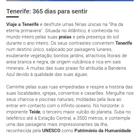
Onde alojar-se?
Primavera". Um privilegiado clima que lhe permitirá desfrutar
low cost
actividades ao ar livre, banhar-se em paradisíacas praias,
Tenerife: 365 dias para sentir
Assistência Sanitária
mágicas excursões. Imagina desfrutar o Verão em pleno
Inverno? Não se esqueça do fato de banho e do protector
suplemento extra
Viaje a Tenerife
e desfrute umas férias únicas na “ilha da
Moeda e aduanas
solar!
eterna primavera”. Situada no Atlântico, é conhecida no
pacote de
mundo inteiro pelas suas
praias
e pela presença do sol
O clima em Tenerife é temperado durante o ano inteiro.
férias
durante o ano inteiro. Os seus contrastes convertem
Tenerife
Nos meses de Verão o calor é mais intenso e a ilha
num destino único, salpicado por paisagens lunares,
recebe mais turistas.
exuberante vegetação, bonitos jardins, atractivos litorais de
Não estranhe se sentir que a temperatura varia em
areia branca e negra, de origem vulcânica e rica em sais
poucos quilómetros! Quando subir ao Teide, leve roupa
minerais. A muitas das suas praias foi atribuída a Bandeira
quente.
Posso cancelar ou modificar a reserva da viagem?
Azul devido à qualidade das suas águas.
A ilha tem diferentes climas. Há mais horas de sol por
Que custos podem ser originados por um
ano no sul e mais precipitações e humidade no norte.
Caminhe pelas suas ruas empedradas e respire a história das
cancelamento ou modificação da viagem?
suas localidades, igrejas, conventos e casarões. Mergulhe nos
Junto ao mar e dentro de água os raio solares são
seus charcos e piscinas naturais, moldadas pela lava ao
igualmente intensos. Proteja-se com protector solar!
Que validade deve ter o meu passaporte para viajar
entrar em contacto com o infinito oceano. No horizonte: o
As suas cálidas temperatura invernais converteram
para...?
imponente
Teide
, o terceiro maior vulcão do planeta. Suba no
Tenerife num dos destinos mais frequentados da Europa.
teleférico até à Estação Central, a 3500 metros, e contemple
uma das paisagens mais impressionantes da ilha,
Com quanta antecedência tenho de estar no
JAN
FEV
MAR
ABR
reconhecida pela
UNESCO
como
Património da Humanidade
.
aeroporto?