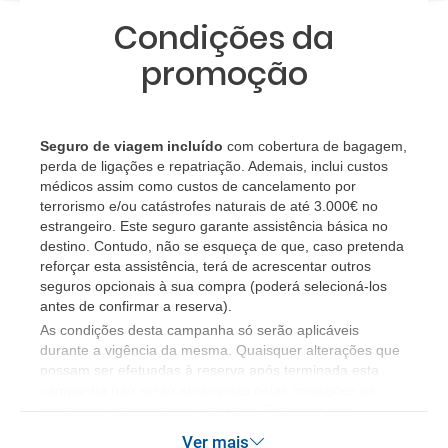
20.6 °C
20.9 °C
21.7 °C
22.3 °C
2
Condições da
Como posso reservar uma viagem de pacote de
15.1 °C
15.1 °C
15.6 °C
16.2 °C
férias no site?
promoção
Ao efectuar a reserva um dos serviços ficou
pendente de confirmação. Como sei se se confirma
Seguro de viagem incluído
com cobertura de bagagem,
a viagem?
perda de ligações e repatriação. Ademais, inclui custos
médicos assim como custos de cancelamento por
Como sei se há lugares disponíveis na viagem que
terrorismo e/ou catástrofes naturais de até 3.000€ no
quero reservar?
estrangeiro. Este seguro garante assistência básica no
destino. Contudo, não se esqueça de que, caso pretenda
reforçar esta assistência, terá de acrescentar outros
Se tenho os transfers incluídos, onde me devo
seguros opcionais à sua compra (poderá selecioná-los
dirigir?
antes de confirmar a reserva).
​As condições desta campanha só serão aplicáveis
A minha reserva inclui algum seguro de viagem?
durante a vigência da mesma. Quaisquer alterações que
possam ser efetuadas à reserva após terminada esta
campanha não serão abrangidas pelas condições de
Quais as condições gerais nas reservas das
promoção anteriormente referidas. Desconto não
viagens?
acumulável.
Ver mais