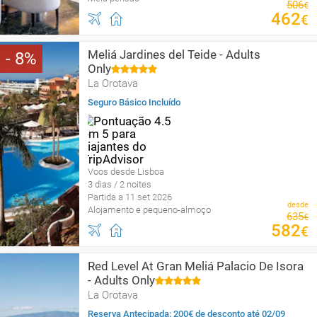
506
€
462
€
Meliá Jardines del Teide - Adults
8
Only
La Orotava
Seguro Básico Incluído
Voos desde Lisboa
3 dias / 2 noites
Partida a 11 set 2026
desde
Alojamento e pequeno-almoço
635
€
582
€
Red Level At Gran Meliá Palacio De Isora
- Adults Only
La Orotava
Reserva Antecipada: 200€ de desconto até 02/09