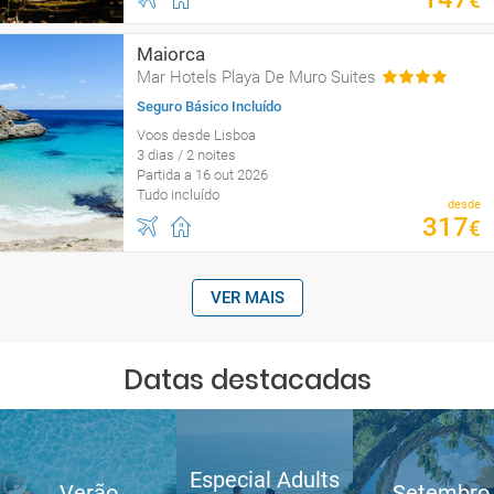
€
Maiorca
Mar Hotels Playa De Muro Suites
Seguro Básico Incluído
Voos desde Lisboa
3 dias / 2 noites
Partida a 16 out 2026
Tudo incluído
desde
317
€
VER MAIS
Datas destacadas
Especial Adults
Verão
Setembro