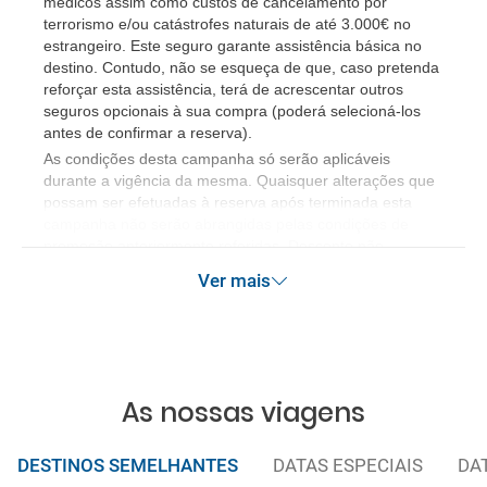
médicos assim como custos de cancelamento por
terrorismo e/ou catástrofes naturais de até 3.000€ no
estrangeiro. Este seguro garante assistência básica no
destino. Contudo, não se esqueça de que, caso pretenda
reforçar esta assistência, terá de acrescentar outros
seguros opcionais à sua compra (poderá selecioná-los
antes de confirmar a reserva).
​As condições desta campanha só serão aplicáveis
durante a vigência da mesma. Quaisquer alterações que
possam ser efetuadas à reserva após terminada esta
campanha não serão abrangidas pelas condições de
promoção anteriormente referidas. Desconto não
acumulável.
Ver mais
As nossas viagens
DESTINOS SEMELHANTES
DATAS ESPECIAIS
DA