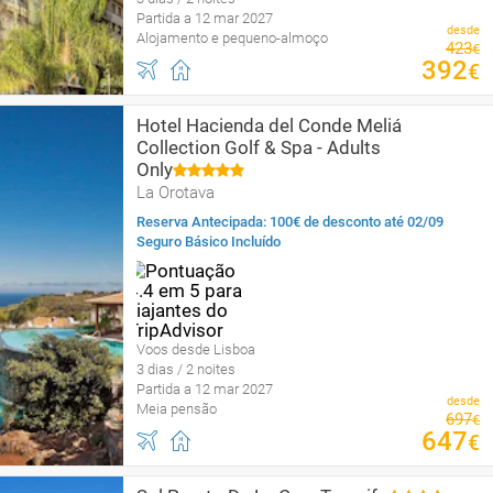
Partida a 12 mar 2027
desde
Alojamento e pequeno-almoço
423
€
392
€
Hotel Hacienda del Conde Meliá
Collection Golf & Spa - Adults
Only
La Orotava
Reserva Antecipada: 100€ de desconto até 02/09
Seguro Básico Incluído
Voos desde Lisboa
3 dias / 2 noites
Partida a 12 mar 2027
desde
Meia pensão
697
€
647
€