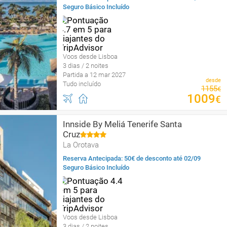
Seguro Básico Incluído
Voos desde Lisboa
3 dias / 2 noites
Partida a 12 mar 2027
desde
Tudo incluído
1155
€
1009
€
Innside By Meliá Tenerife Santa
Cruz
La Orotava
Reserva Antecipada: 50€ de desconto até 02/09
Seguro Básico Incluído
Voos desde Lisboa
3 dias / 2 noites