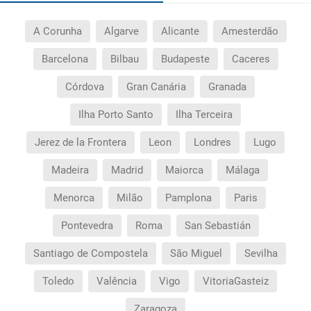
A Corunha
Algarve
Alicante
Amesterdão
Barcelona
Bilbau
Budapeste
Caceres
Córdova
Gran Canária
Granada
Ilha Porto Santo
Ilha Terceira
Jerez de la Frontera
Leon
Londres
Lugo
Madeira
Madrid
Maiorca
Málaga
Menorca
Milão
Pamplona
Paris
Pontevedra
Roma
San Sebastián
Santiago de Compostela
São Miguel
Sevilha
Toledo
Valência
Vigo
VitoriaGasteiz
Zaragoza